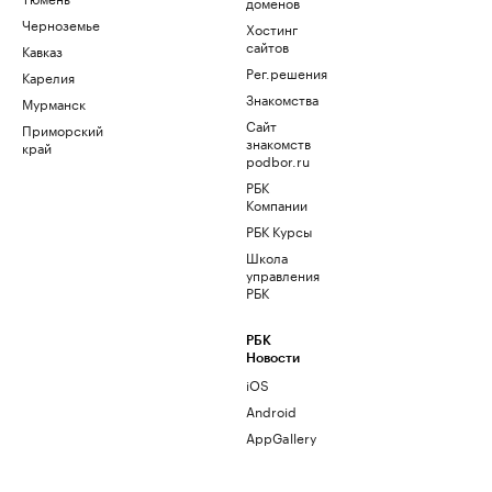
доменов
Черноземье
Хостинг
сайтов
Кавказ
Рег.решения
Карелия
Знакомства
Мурманск
Сайт
Приморский
знакомств
край
podbor.ru
РБК
Компании
РБК Курсы
Школа
управления
РБК
РБК
Новости
iOS
Android
AppGallery