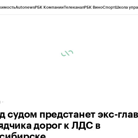
жимость
Autonews
РБК Компании
Телеканал
РБК Вино
Спорт
Школа упра
д
Стиль
Крипто
РБК Бизнес-среда
Дискуссионный клуб
Исследования
К
рагентов
Политика
Экономика
Бизнес
Технологии и медиа
Финансы
Рын
к
д судом предстанет экс-гла
ядчика дорог к ЛДС в
сибирске