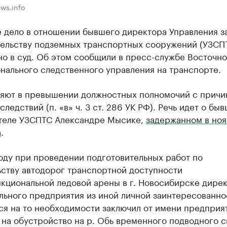
ws.info
е дело в отношении бывшего директора Управления з
тельству подземных транспортных сооружений (УЗСП
о в суд. Об этом сообщили в пресс-службе Восточно
нального следственного управления на транспорте.
няют в превышении должностных полномочий с прич
следствий (п. «в» ч. 3 ст. 286 УК РФ). Речь идет о бы
теле УЗСПТС Александре Мысике,
задержанном в но
а
.
оду при проведении подготовительных работ по
ьству автодорог транспортной доступности
кциональной ледовой арены в г. Новосибирске дире
льного предприятия из иной личной заинтересованно
я на то необходимости заключил от имени предприя
на обустройство на р. Обь временного подводного с