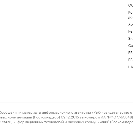
Об
Ко
до
Хо
Ре
Зн
Са
РБ
РБ
Шк
ения и материалы информационного агентства «РБК» (свидетельство о 
овых коммуникаций (Роскомнадзор) 09.12.2015 за номером ИА №ФС77-63848) 
 связи, информационных технологий и массовых коммуникаций (Роскомнадз