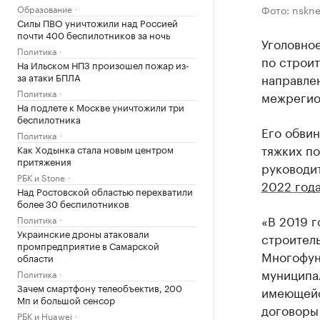
Образование
Фото: nskne
Силы ПВО уничтожили над Россией
почти 400 беспилотников за ночь
Уголовно
Политика
по строи
На Ильском НПЗ произошел пожар из-
за атаки БПЛА
направлен
Политика
межрегио
На подлете к Москве уничтожили три
беспилотника
Его обви
Политика
тяжких по
Как Ходынка стала новым центром
притяжения
руководи
РБК и Stone
2022 год
Над Ростовской областью перехватили
более 30 беспилотников
«В 2019 г
Политика
Украинские дроны атаковали
строител
промпредприятие в Самарской
Многофун
области
муниципа
Политика
Зачем смартфону телеобъектив, 200
имеющейс
Мп и большой сенсор
договоры 
РБК и Huawei