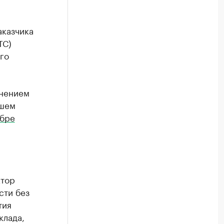
аказчика
ТС)
го
инением
вшем
ябре
ктор
сти без
тия
клада,