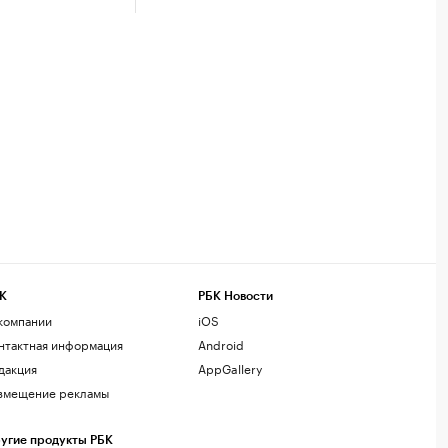
К
РБК Новости
компании
iOS
нтактная информация
Android
дакция
AppGallery
змещение рекламы
угие продукты РБК