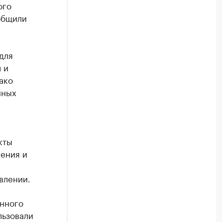
ого
общили
для
 и
ако
нных
кты
ения и
влении.
нного
льзовали