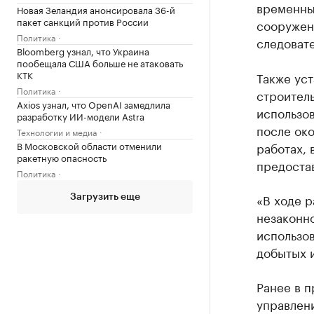
временны
Новая Зеландия анонсировала 36-й
пакет санкций против России
сооружен
Политика
следовате
Bloomberg узнал, что Украина
пообещала США больше не атаковать
КТК
Также уст
Политика
строитель
Axios узнал, что OpenAI замедлила
использов
разработку ИИ-модели Astra
после ок
Технологии и медиа
В Московской области отменили
работах, 
ракетную опасность
предоста
Политика
«В ходе р
Загрузить еще
незаконно
использо
добытых и
Ранее в 
управлени