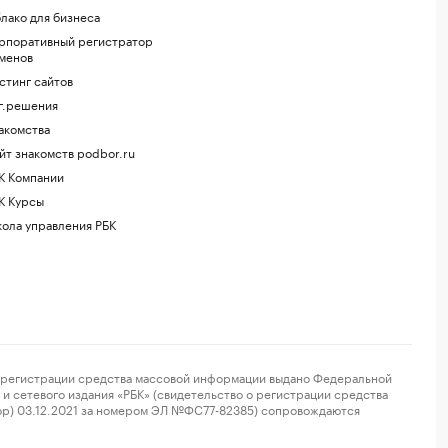
лако для бизнеса
рпоративный регистратор
менов
стинг сайтов
г.решения
акомства
йт знакомств podbor.ru
К Компании
К Курсы
ола управления РБК
регистрации средства массовой информации выдано Федеральной
и сетевого издания «РБК» (свидетельство о регистрации средства
ор) 03.12.2021 за номером ЭЛ №ФС77-82385) сопровождаются