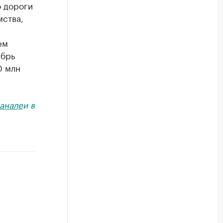
о дороги
мства,
ем
ябрь
0 млн
анале
и в