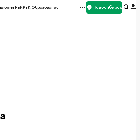
Новосибирск
вления РБК
РБК Образование
редитные рейтинги
Франшизы
Газета
ок наличной валюты
ва