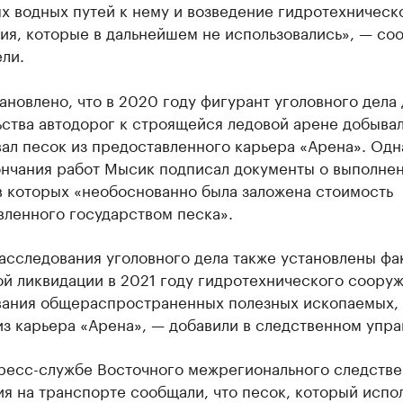
х водных путей к нему и возведение гидротехническ
ия, которые в дальнейшем не использовались», — со
ли.
ановлено, что в 2020 году фигурант уголовного дела 
ства автодорог к строящейся ледовой арене добывал
ал песок из предоставленного карьера «Арена». Одн
ончания работ Мысик подписал документы о выполне
в которых «необоснованно была заложена стоимость
вленного государством песка».
асследования уголовного дела также установлены фа
й ликвидации в 2021 году гидротехнического сооруж
вания общераспространенных полезных ископаемых,
з карьера «Арена», — добавили в следственном упра
пресс-службе Восточного межрегионального следстве
я на транспорте сообщали, что песок, который испо