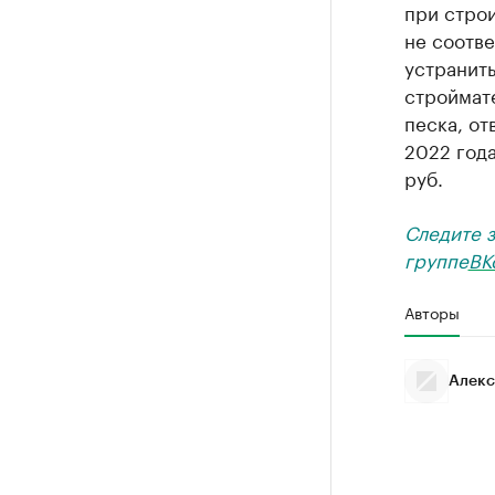
при строи
не соотве
устранит
строймате
песка, о
2022 год
руб.
Следите 
группе
ВК
Авторы
Алекс