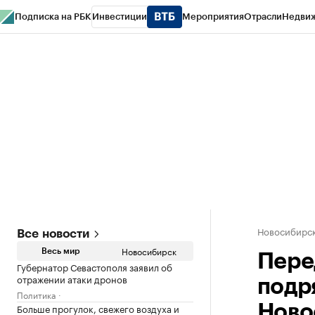
Подписка на РБК
Инвестиции
Мероприятия
Отрасли
Недви
РБК Курсы
РБК Life
Тренды
Визионеры
Национальные проекты
Горо
Спецпроекты СПб
Конференции СПб
Спецпроекты
Проверка конт
Новосибирс
Все новости
Новосибирск
Весь мир
Пере
Губернатор Севастополя заявил об
отражении атаки дронов
подр
Политика
Больше прогулок, свежего воздуха и
Ново