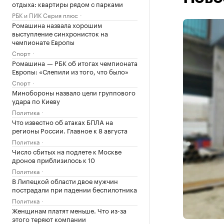
отдыха: квартиры рядом с парками
РБК и ПИК Серия плюс
Ромашина назвала хорошим
выступление синхронисток на
чемпионате Европы
Спорт
Ромашина — РБК об итогах чемпионата
Европы: «Слепили из того, что было»
Спорт
Минобороны назвало цели группового
удара по Киеву
Политика
Что известно об атаках БПЛА на
регионы России. Главное к 8 августа
Политика
Число сбитых на подлете к Москве
дронов приблизилось к 10
Политика
В Липецкой области двое мужчин
пострадали при падении беспилотника
Политика
Женщинам платят меньше. Что из-за
этого теряют компании