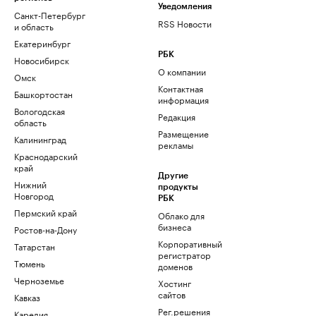
Уведомления
Санкт-Петербург
RSS Новости
и область
Екатеринбург
РБК
Новосибирск
О компании
Омск
Контактная
Башкортостан
информация
Вологодская
Редакция
область
Размещение
Калининград
рекламы
Краснодарский
край
Другие
Нижний
продукты
Новгород
РБК
Пермский край
Облако для
бизнеса
Ростов-на-Дону
Корпоративный
Татарстан
регистратор
Тюмень
доменов
Черноземье
Хостинг
сайтов
Кавказ
Рег.решения
Карелия