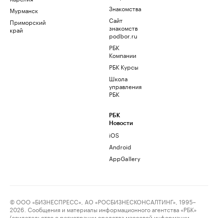
Знакомства
Мурманск
Сайт
Приморский
знакомств
край
podbor.ru
РБК
Компании
РБК Курсы
Школа
управления
РБК
РБК
Новости
iOS
Android
AppGallery
© ООО «БИЗНЕСПРЕСС», АО «РОСБИЗНЕСКОНСАЛТИНГ», 1995–
2026. Сообщения и материалы информационного агентства «РБК»
(свидетельство о регистрации средства массовой информации