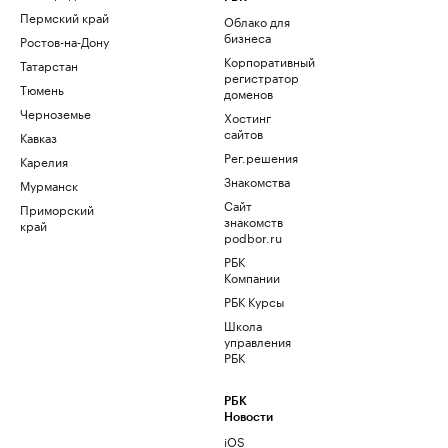
Пермский край
Облако для
бизнеса
Ростов-на-Дону
Корпоративный
Татарстан
регистратор
Тюмень
доменов
Черноземье
Хостинг
сайтов
Кавказ
Рег.решения
Карелия
Знакомства
Мурманск
Сайт
Приморский
знакомств
край
podbor.ru
РБК
Компании
РБК Курсы
Школа
управления
РБК
РБК
Новости
iOS