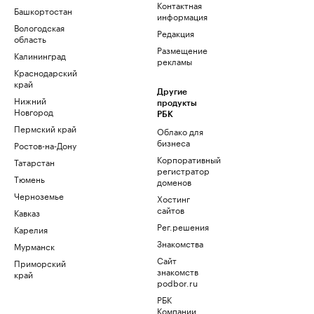
Контактная
Башкортостан
информация
Вологодская
Редакция
область
Размещение
Калининград
рекламы
Краснодарский
край
Другие
Нижний
продукты
Новгород
РБК
Пермский край
Облако для
бизнеса
Ростов-на-Дону
Корпоративный
Татарстан
регистратор
Тюмень
доменов
Черноземье
Хостинг
сайтов
Кавказ
Рег.решения
Карелия
Знакомства
Мурманск
Сайт
Приморский
знакомств
край
podbor.ru
РБК
Компании