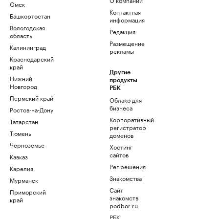
Омск
Контактная
Башкортостан
информация
Вологодская
Редакция
область
Размещение
Калининград
рекламы
Краснодарский
край
Другие
Нижний
продукты
Новгород
РБК
Пермский край
Облако для
бизнеса
Ростов-на-Дону
Корпоративный
Татарстан
регистратор
Тюмень
доменов
Черноземье
Хостинг
сайтов
Кавказ
Рег.решения
Карелия
Знакомства
Мурманск
Сайт
Приморский
знакомств
край
podbor.ru
РБК