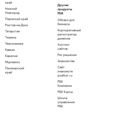
край
Другие
Нижний
продукты
Новгород
РБК
Пермский край
Облако для
бизнеса
Ростов-на-Дону
Корпоративный
Татарстан
регистратор
Тюмень
доменов
Черноземье
Хостинг
сайтов
Кавказ
Рег.решения
Карелия
Знакомства
Мурманск
Сайт
Приморский
знакомств
край
podbor.ru
РБК
Компании
РБК Курсы
Школа
управления
РБК