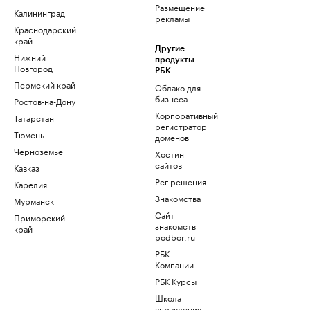
Размещение
Калининград
рекламы
Краснодарский
край
Другие
Нижний
продукты
Новгород
РБК
Пермский край
Облако для
бизнеса
Ростов-на-Дону
Корпоративный
Татарстан
регистратор
Тюмень
доменов
Черноземье
Хостинг
сайтов
Кавказ
Рег.решения
Карелия
Знакомства
Мурманск
Сайт
Приморский
знакомств
край
podbor.ru
РБК
Компании
РБК Курсы
Школа
управления