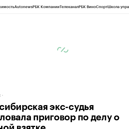
жимость
Autonews
РБК Компании
Телеканал
РБК Вино
Спорт
Школа упра
д
Стиль
Крипто
РБК Бизнес-среда
Дискуссионный клуб
Исследования
К
рагентов
Политика
Экономика
Бизнес
Технологии и медиа
Финансы
Рын
к
сибирская экс-судья
ловала приговор по делу о
ной взятке