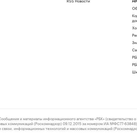
RSS Новости
Др
Об
Ко
до
Хо
Ре
Зн
Са
РБ
РБ
Шк
ения и материалы информационного агентства «РБК» (свидетельство о 
овых коммуникаций (Роскомнадзор) 09.12.2015 за номером ИА №ФС77-63848) 
 связи, информационных технологий и массовых коммуникаций (Роскомнадз