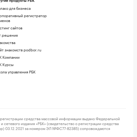
угие продукты РБК
лако для бизнеса
рпоративный регистратор
менов
стинг сайтов
г.решения
акомства
йт знакомств podbor.ru
К Компании
К Курсы
ола управления РБК
регистрации средства массовой информации выдано Федеральной
и сетевого издания «РБК» (свидетельство о регистрации средства
ор) 03.12.2021 за номером ЭЛ №ФС77-82385) сопровождаются