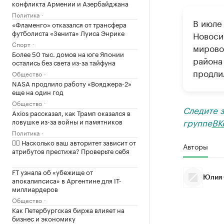
конфликта Армении и Азербайджана
Политика
В июле
«Фламенго» отказался от трансфера
футболиста «Зенита» Луиса Энрике
Новоси
Спорт
мирово
Более 50 тыс. домов на юге Японии
района 
остались без света из-за тайфуна
продлил
Общество
NASA продлило работу «Вояджера-2»
еще на один год
Общество
Следите 
Axios рассказал, как Трамп оказался в
группе
ВК
ловушке из-за войны и памятников
Политика
✍🏻 Насколько ваш авторитет зависит от
Авторы
атрибутов престижа? Проверьте себя
FT узнала об «убежище от
Юлия 
апокалипсиса» в Аргентине для IT-
миллиардеров
Общество
Как Петербургская биржа влияет на
бизнес и экономику