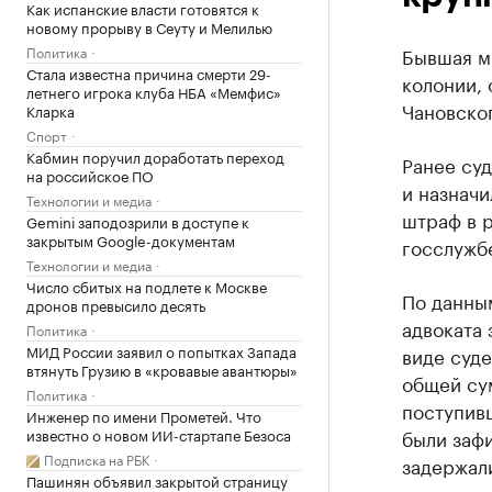
Как испанские власти готовятся к
новому прорыву в Сеуту и Мелилью
Политика
Бывшая ми
Стала известна причина смерти 29-
колонии, 
летнего игрока клуба НБА «Мемфис»
Чановско
Кларка
Спорт
Кабмин поручил доработать переход
Ранее суд
на российское ПО
и назначи
Технологии и медиа
штраф в р
Gemini заподозрили в доступе к
закрытым Google-документам
госслужбе
Технологии и медиа
Число сбитых на подлете к Москве
По данным
дронов превысило десять
адвоката 
Политика
МИД России заявил о попытках Запада
виде суде
втянуть Грузию в «кровавые авантюры»
общей сум
Политика
поступив
Инженер по имени Прометей. Что
известно о новом ИИ-стартапе Безоса
были заф
Подписка на РБК
задержал
Пашинян объявил закрытой страницу