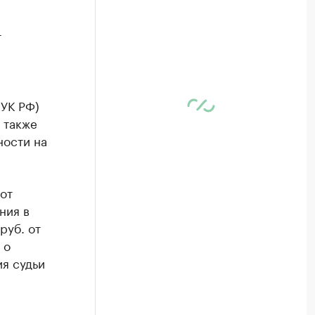
т
 УК РФ)
а также
ности на
от
ния в
руб. от
 о
я судьи