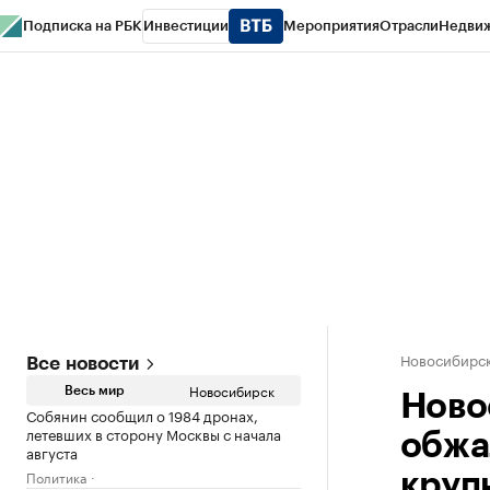
Подписка на РБК
Инвестиции
Мероприятия
Отрасли
Недви
РБК Курсы
РБК Life
Тренды
Визионеры
Национальные проекты
Горо
Спецпроекты СПб
Конференции СПб
Спецпроекты
Проверка конт
Новосибирс
Все новости
Новосибирск
Весь мир
Ново
Собянин сообщил о 1984 дронах,
летевших в сторону Москвы с начала
обжа
августа
Политика
круп