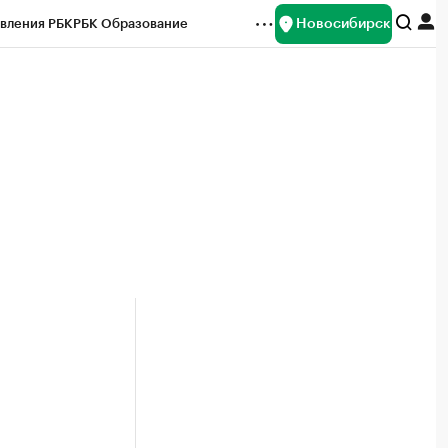
Новосибирск
вления РБК
РБК Образование
редитные рейтинги
Франшизы
Газета
ок наличной валюты