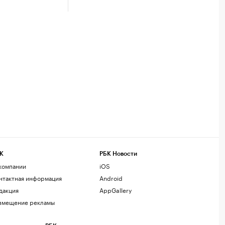
К
РБК Новости
компании
iOS
нтактная информация
Android
дакция
AppGallery
змещение рекламы