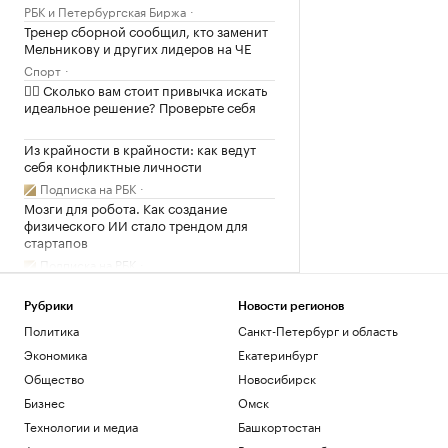
РБК и Петербургская Биржа
Тренер сборной сообщил, кто заменит
Мельникову и других лидеров на ЧЕ
Спорт
✍🏻 Сколько вам стоит привычка искать
идеальное решение? Проверьте себя
Из крайности в крайности: как ведут
себя конфликтные личности
Подписка на РБК
Мозги для робота. Как создание
физического ИИ стало трендом для
стартапов
Подписка на РБК
Загрузить еще
Рубрики
Новости регионов
Политика
Санкт-Петербург и область
Экономика
Екатеринбург
Общество
Новосибирск
Бизнес
Омск
Технологии и медиа
Башкортостан