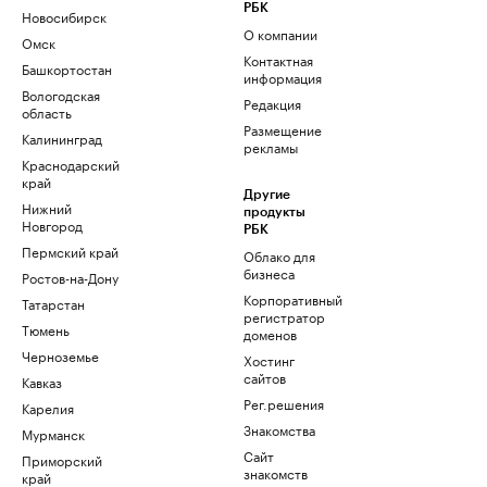
РБК
Новосибирск
О компании
Омск
Контактная
Башкортостан
информация
Вологодская
Редакция
область
Размещение
Калининград
рекламы
Краснодарский
край
Другие
Нижний
продукты
Новгород
РБК
Пермский край
Облако для
бизнеса
Ростов-на-Дону
Корпоративный
Татарстан
регистратор
Тюмень
доменов
Черноземье
Хостинг
сайтов
Кавказ
Рег.решения
Карелия
Знакомства
Мурманск
Сайт
Приморский
знакомств
край