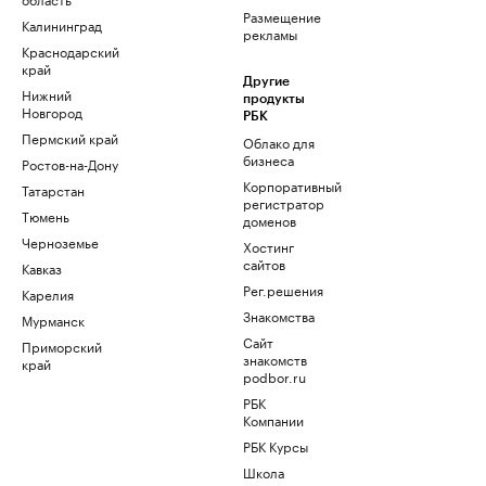
Размещение
Калининград
рекламы
Краснодарский
край
Другие
Нижний
продукты
Новгород
РБК
Пермский край
Облако для
бизнеса
Ростов-на-Дону
Корпоративный
Татарстан
регистратор
Тюмень
доменов
Черноземье
Хостинг
сайтов
Кавказ
Рег.решения
Карелия
Знакомства
Мурманск
Сайт
Приморский
знакомств
край
podbor.ru
РБК
Компании
РБК Курсы
Школа