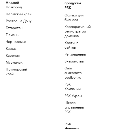
Нижний
продукты
Новгород
РБК
Пермский край
Облако для
бизнеса
Ростов-на-Дону
Корпоративный
Татарстан
регистратор
Тюмень
доменов
Черноземье
Хостинг
сайтов
Кавказ
Рег.решения
Карелия
Знакомства
Мурманск
Сайт
Приморский
знакомств
край
podbor.ru
РБК
Компании
РБК Курсы
Школа
управления
РБК
РБК
Новости