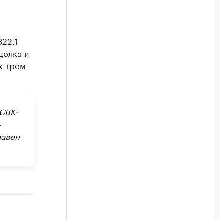
22.1
делка и
к трем
СВК-
—
равен