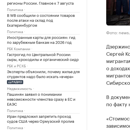
регионы России. Главное к 7 августа
Политика
В WB сообщили о состоянии товаров
после атаки на склад под
Екатеринбургом
Политика
Фото: news.
Иностранные карты для россиян: гид
по зарубежным банкам на 2026 год
Дзержинс
РБК Компании
Сергей Ко
Гастрогид по Центральной России:
сыры, крокодилы и органический сидр
мигранта
РБК и РСХБ
о дохода
Эксперты объяснили, почему жилье для
мигранто
студентов надо было искать «вчера»
Сибирско
РАДИО
Недвижимость
Пашинян заявил о понимании
В докумен
невозможности членства сразу в ЕС и
по факту 
ЕАЭС
Политика
Иран предложил запретить проход
«Стоимост
судов США через Ормузский пролив
зависимос
Политика