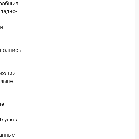
сообщил
падно-
 и
 подпись
яжении
ольше,
ые
Якушев.
данные