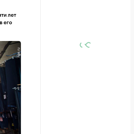
ти лет
в его