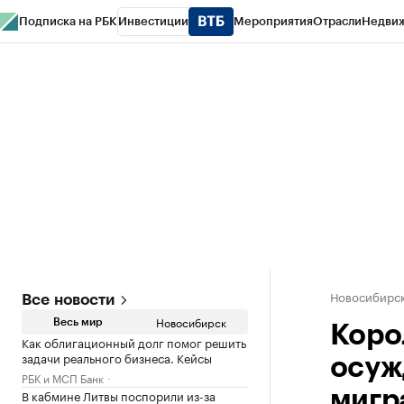
Подписка на РБК
Инвестиции
Мероприятия
Отрасли
Недви
РБК Курсы
РБК Life
Тренды
Визионеры
Национальные проекты
Горо
Спецпроекты СПб
Конференции СПб
Спецпроекты
Проверка конт
Новосибирс
Все новости
Новосибирск
Весь мир
Коро
Как облигационный долг помог решить
задачи реального бизнеса. Кейсы
осуж
РБК и МСП Банк
В кабмине Литвы поспорили из-за
мигр