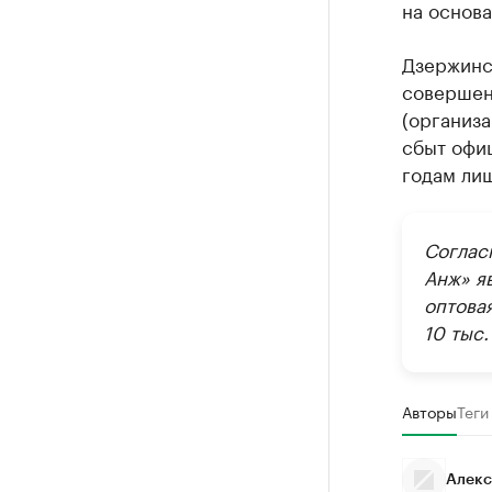
на основ
Дзержинс
совершени
(организа
сбыт офиц
годам лиш
Соглас
Анж» я
оптова
10 тыс.
Авторы
Теги
Алекс