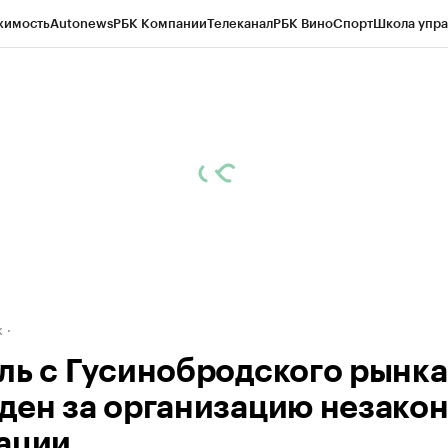
жимость
Autonews
РБК Компании
Телеканал
РБК Вино
Спорт
Школа упра
д
Стиль
Крипто
РБК Бизнес-среда
Дискуссионный клуб
Исследования
К
рагентов
Политика
Экономика
Бизнес
Технологии и медиа
Финансы
Рын
к
ль с Гусинобродского рынка
ден за организацию незако
ации