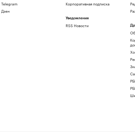
Telegram
Корпоративная подписка
Ре
Дзен
Ра
Уведомления
RSS Новости
Др
Об
Ко
до
Хо
Ре
Зн
Са
РБ
РБ
Шк