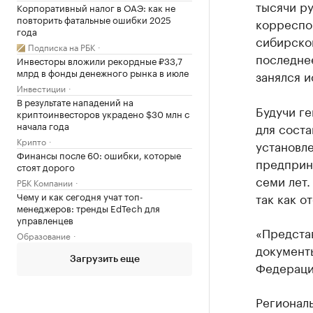
тысячи р
Корпоративный налог в ОАЭ: как не
повторить фатальные ошибки 2025
корреспо
года
сибирско
Подписка на РБК
последнее
Инвесторы вложили рекордные ₽33,7
млрд в фонды денежного рынка в июле
занялся 
Инвестиции
В результате нападений на
Будучи ге
криптоинвесторов украдено $30 млн с
начала года
для сост
Крипто
установл
Финансы после 60: ошибки, которые
предприн
стоят дорого
семи лет.
РБК Компании
Чему и как сегодня учат топ-
так как о
менеджеров: тренды EdTech для
управленцев
«Представ
Образование
документы
Загрузить еще
Федераци
Регионал