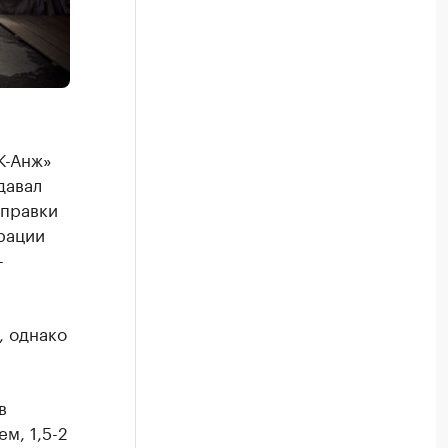
К-Анж»
давал
справки
рации
-
, однако
в
м, 1,5-2