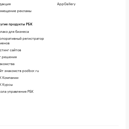
дакция
AppGallery
змещение рекламы
угие продукты РБК
лако для бизнеса
рпоративный регистратор
менов
стинг сайтов
г.решения
акомства
йт знакомств podbor.ru
К Компании
К Курсы
ола управления РБК