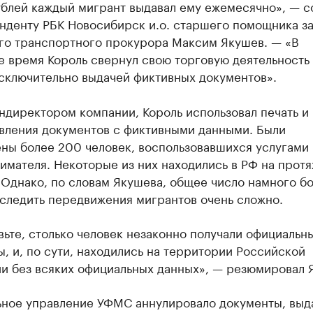
ублей каждый мигрант выдавал ему ежемесячно», — 
нденту РБК Новосибирск и.о. старшего помощника за
го транспортного прокурора Максим Якушев. — «В
 время Король свернул свою торговую деятельность
исключительно выдачей фиктивных документов».
ндиректором компании, Король использовал печать и
авления документов с фиктивными данными. Были
ены более 200 человек, воспользовавшихся услугами
имателя. Некоторые из них находились в РФ на прот
 Однако, по словам Якушева, общее число намного б
тследить передвижения мигрантов очень сложно.
ьте, столько человек незаконно получали официальн
, и, по сути, находились на территории Российской
и без всяких официальных данных», — резюмировал 
ьное управление УФМС аннулировало документы, вы