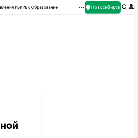
Новосибирск
вления РБК
РБК Образование
редитные рейтинги
Франшизы
Газета
ок наличной валюты
нной