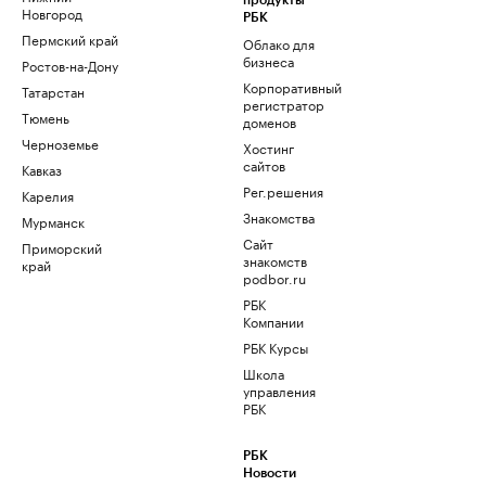
продукты
Новгород
РБК
Пермский край
Облако для
бизнеса
Ростов-на-Дону
Корпоративный
Татарстан
регистратор
Тюмень
доменов
Черноземье
Хостинг
сайтов
Кавказ
Рег.решения
Карелия
Знакомства
Мурманск
Сайт
Приморский
знакомств
край
podbor.ru
РБК
Компании
РБК Курсы
Школа
управления
РБК
РБК
Новости