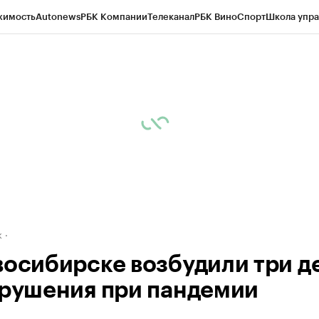
жимость
Autonews
РБК Компании
Телеканал
РБК Вино
Спорт
Школа упра
д
Стиль
Крипто
РБК Бизнес-среда
Дискуссионный клуб
Исследования
К
рагентов
Политика
Экономика
Бизнес
Технологии и медиа
Финансы
Рын
к
восибирске возбудили три д
арушения при пандемии