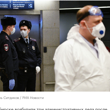
ь Ситдиков / РИА Новости
бирске возбудили три административных дела после