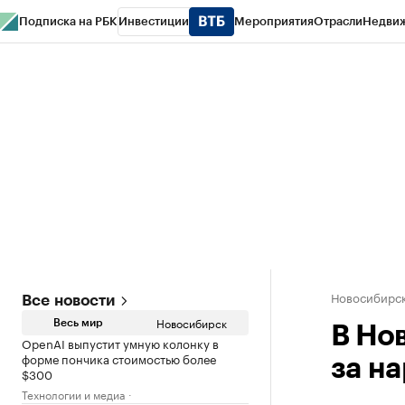
Подписка на РБК
Инвестиции
Мероприятия
Отрасли
Недви
РБК Курсы
РБК Life
Тренды
Визионеры
Национальные проекты
Горо
Спецпроекты СПб
Конференции СПб
Спецпроекты
Проверка конт
Новосибирс
Все новости
Новосибирск
Весь мир
В Но
OpenAI выпустит умную колонку в
форме пончика стоимостью более
за н
$300
Технологии и медиа