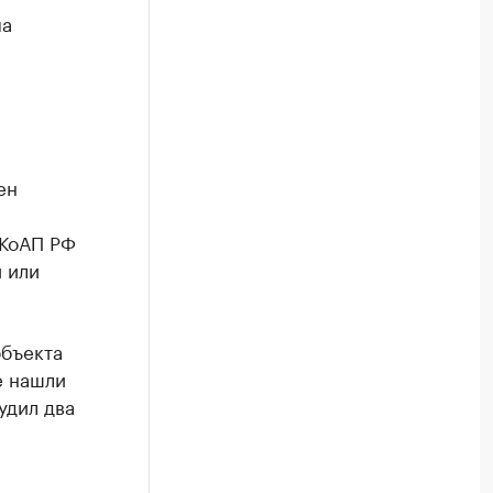
ма
ен
 КоАП РФ
 или
объекта
е нашли
удил два