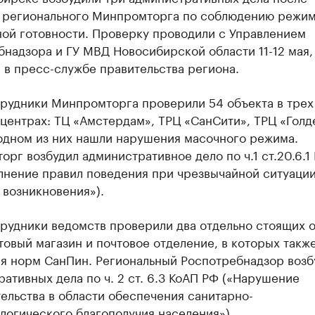
 регионального Минпромторга по соблюдению режи
ой готовности. Проверку проводили с Управлением
надзора и ГУ МВД Новосибирской области 11-12 мая,
 в пресс-службе правительства региона.
трудники Минпромторга проверили 54 объекта в трех
центрах: ТЦ «Амстердам», ТРЦ «СанСити», ТРЦ «Голд
 одном из них нашли нарушения масочного режима.
рг возбудил административное дело по ч.1 ст.20.6.1
лнение правил поведения при чрезвычайной ситуации
 возникновения»).
трудники ведомств проверили два отдельно стоящих 
овый магазин и почтовое отделение, в которых такж
я норм СанПин. Региональный Роспотребнадзор возб
ативных дела по ч. 2 ст. 6.3 КоАП РФ («Нарушение
ельства в области обеспечения санитарно-
логического благополучия населения»).