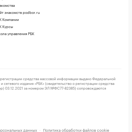
акомства
йт знакомств podbor.ru
К Компании
К Курсы
ола управления РБК
регистрации средства массовой информации выдано Федеральной
и сетевого издания «РБК» (свидетельство о регистрации средства
ор) 03.12.2021 за номером ЭЛ №ФС77-82385) сопровождаются
ерсональных данных
Политика обработки файлов cookie
·