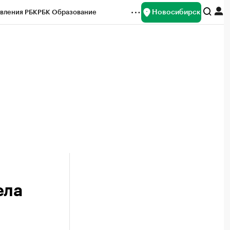
Новосибирск
вления РБК
РБК Образование
редитные рейтинги
Франшизы
Газета
ок наличной валюты
ела