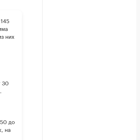
 145
има
з них
 30
.
 50 до
, на