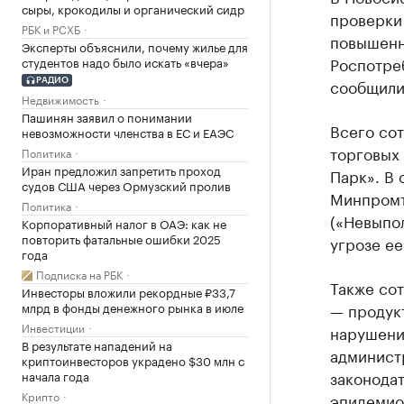
сыры, крокодилы и органический сидр
проверки
РБК и РСХБ
повышенн
Эксперты объяснили, почему жилье для
Роспотреб
студентов надо было искать «вчера»
сообщили
РАДИО
Недвижимость
Пашинян заявил о понимании
Всего со
невозможности членства в ЕС и ЕАЭС
торговых 
Политика
Иран предложил запретить проход
Парк». В
судов США через Ормузский пролив
Минпромто
Политика
(«Невыпо
Корпоративный налог в ОАЭ: как не
повторить фатальные ошибки 2025
угрозе ее
года
Подписка на РБК
Также со
Инвесторы вложили рекордные ₽33,7
млрд в фонды денежного рынка в июле
— продукт
Инвестиции
нарушени
В результате нападений на
администр
криптоинвесторов украдено $30 млн с
законодат
начала года
Крипто
эпидемио