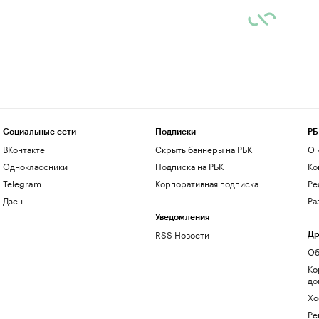
Социальные сети
Подписки
РБ
ВКонтакте
Скрыть баннеры на РБК
О 
Одноклассники
Подписка на РБК
Ко
Telegram
Корпоративная подписка
Ре
Дзен
Ра
Уведомления
RSS Новости
Др
Об
Ко
до
Хо
Ре