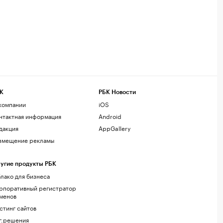
К
РБК Новости
компании
iOS
нтактная информация
Android
дакция
AppGallery
змещение рекламы
угие продукты РБК
лако для бизнеса
рпоративный регистратор
менов
стинг сайтов
г.решения