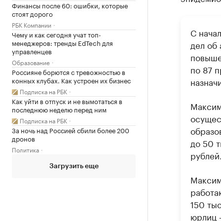
Финансы после 60: ошибки, которые
стоят дорого
РБК Компании
С нача
Чему и как сегодня учат топ-
менеджеров: тренды EdTech для
дел об
управленцев
повыше
Образование
по 87 
Россияне борются с тревожностью в
конных клубах. Как устроен их бизнес
назнач
Подписка на РБК
Как уйти в отпуск и не вымотаться в
Максима
последнюю неделю перед ним
осущес
Подписка на РБК
образо
За ночь над Россией сбили более 200
дронов
до 50 т
Политика
рублей
Загрузить еще
Максима
работа
150 тыс
юрлиц 