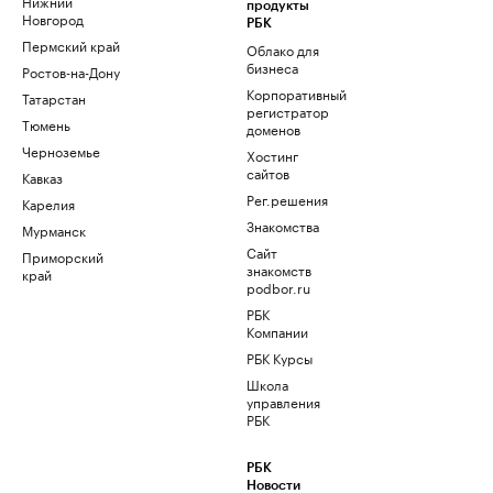
Нижний
продукты
Новгород
РБК
Пермский край
Облако для
бизнеса
Ростов-на-Дону
Корпоративный
Татарстан
регистратор
Тюмень
доменов
Черноземье
Хостинг
сайтов
Кавказ
Рег.решения
Карелия
Знакомства
Мурманск
Сайт
Приморский
знакомств
край
podbor.ru
РБК
Компании
РБК Курсы
Школа
управления
РБК
РБК
Новости