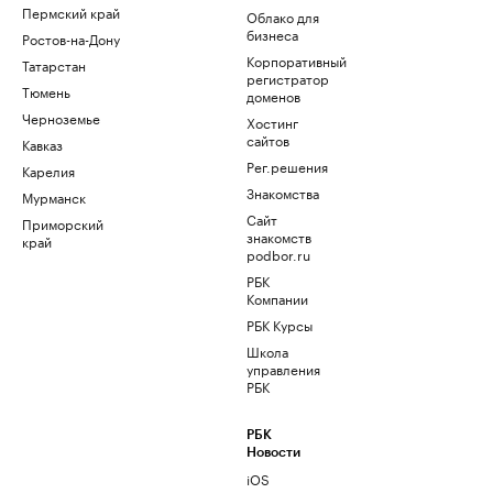
Пермский край
Облако для
бизнеса
Ростов-на-Дону
Корпоративный
Татарстан
регистратор
Тюмень
доменов
Черноземье
Хостинг
сайтов
Кавказ
Рег.решения
Карелия
Знакомства
Мурманск
Сайт
Приморский
знакомств
край
podbor.ru
РБК
Компании
РБК Курсы
Школа
управления
РБК
РБК
Новости
iOS