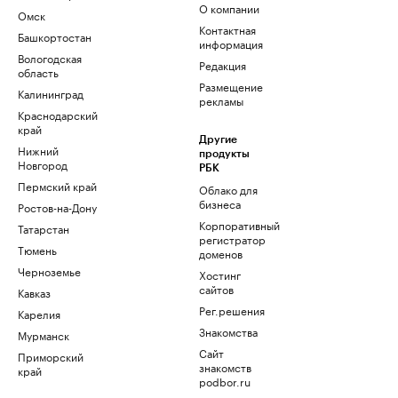
О компании
Омск
Контактная
Башкортостан
информация
Вологодская
Редакция
область
Размещение
Калининград
рекламы
Краснодарский
край
Другие
Нижний
продукты
Новгород
РБК
Пермский край
Облако для
бизнеса
Ростов-на-Дону
Корпоративный
Татарстан
регистратор
Тюмень
доменов
Черноземье
Хостинг
сайтов
Кавказ
Рег.решения
Карелия
Знакомства
Мурманск
Сайт
Приморский
знакомств
край
podbor.ru