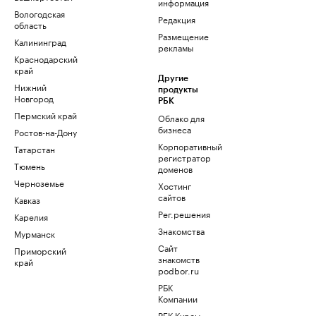
информация
Вологодская
Редакция
область
Размещение
Калининград
рекламы
Краснодарский
край
Другие
Нижний
продукты
Новгород
РБК
Пермский край
Облако для
бизнеса
Ростов-на-Дону
Корпоративный
Татарстан
регистратор
Тюмень
доменов
Черноземье
Хостинг
сайтов
Кавказ
Рег.решения
Карелия
Знакомства
Мурманск
Сайт
Приморский
знакомств
край
podbor.ru
РБК
Компании
РБК Курсы