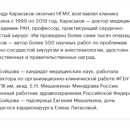
ндр Караськов окончил НГМУ, возглавлял клинику
ина с 1999 по 2019 год. Караськов — доктор медици
академик РАН, профессор, практикующий сердечно-
стый хирург. Им проведено более семи тысяч операц
ков — автор более 500 научных работ по проблемам
но-сосудистой хирургии и анестезиологии, удостоен
рственных и правительственных наград.
Бойцова — кандидат медицинских наук, работала
ектора по организационно-клинической работе ФГБУ
К им. акад. Е.Н. Мешалкина» Минздрава России.
енный работник здравоохранения Российской Федер
Бойцова — падчерица Евгения Мешалкина, дочь
егося кардиохирурга Елены Литасовой.