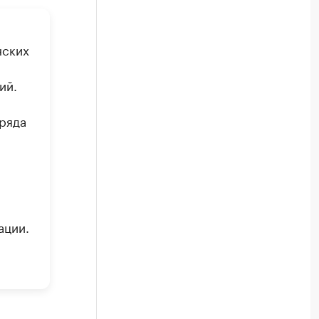
нских
ий.
 ряда
ации.