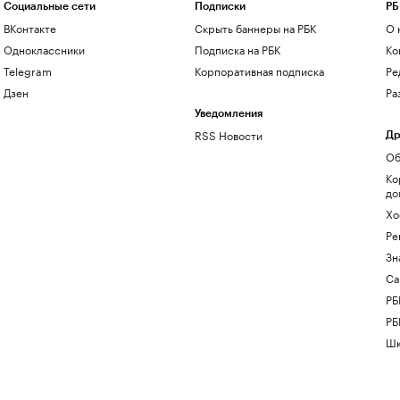
Социальные сети
Подписки
РБ
ВКонтакте
Скрыть баннеры на РБК
О 
Одноклассники
Подписка на РБК
Ко
Telegram
Корпоративная подписка
Ре
Дзен
Ра
Уведомления
RSS Новости
Др
Об
Ко
до
Хо
Ре
Зн
Са
РБ
РБ
Шк