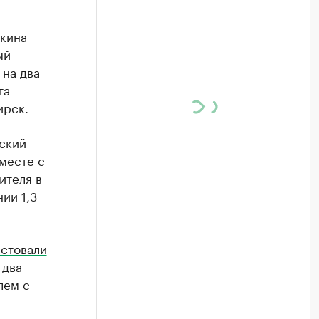
лкина
ый
 на два
та
ирск.
ский
месте с
ителя в
ии 1,3
стовали
 два
лем с