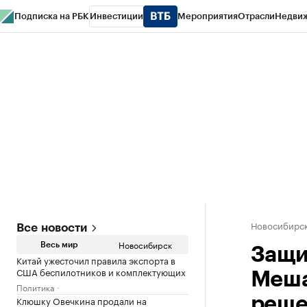
Подписка на РБК
Инвестиции
Мероприятия
Отрасли
Недви
РБК Курсы
РБК Life
Тренды
Визионеры
Национальные проекты
Горо
Спецпроекты СПб
Конференции СПб
Спецпроекты
Проверка конт
Новосибирс
Все новости
Новосибирск
Весь мир
Защи
Китай ужесточил правила экспорта в
США беспилотников и комплектующих
Меша
Политика
Клюшку Овечкина продали на
реше