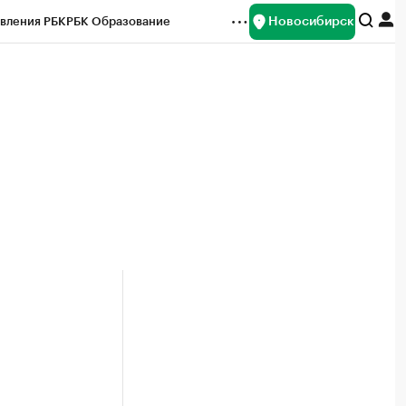
Новосибирск
вления РБК
РБК Образование
редитные рейтинги
Франшизы
Газета
ок наличной валюты