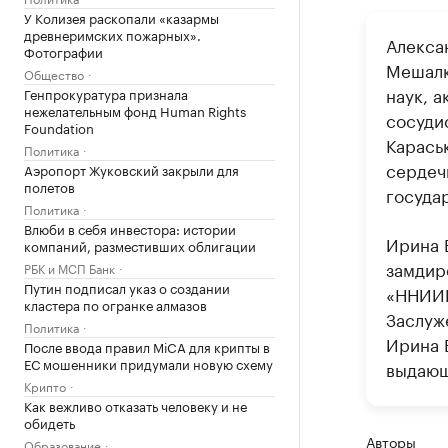
У Колизея раскопали «казармы
древнеримских пожарных».
Алекса
Фотографии
Мешалк
Общество
наук, 
Генпрокуратура признала
нежелательным фонд Human Rights
сосуди
Foundation
Карась
Политика
сердеч
Аэропорт Жуковский закрыли для
полетов
госуда
Политика
Влюби в себя инвестора: истории
Ирина 
компаний, разместивших облигации
замдир
РБК и МСП Банк
Путин подписал указ о создании
«ННИИП
кластера по огранке алмазов
Заслуж
Политика
Ирина 
После ввода правил MiCA для крипты в
ЕС мошенники придумали новую схему
выдающ
Крипто
Как вежливо отказать человеку и не
обидеть
Авторы
Образование