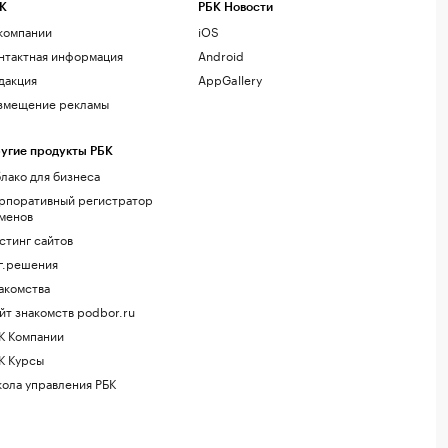
К
РБК Новости
компании
iOS
нтактная информация
Android
дакция
AppGallery
змещение рекламы
угие продукты РБК
лако для бизнеса
рпоративный регистратор
менов
стинг сайтов
г.решения
акомства
йт знакомств podbor.ru
К Компании
К Курсы
ола управления РБК