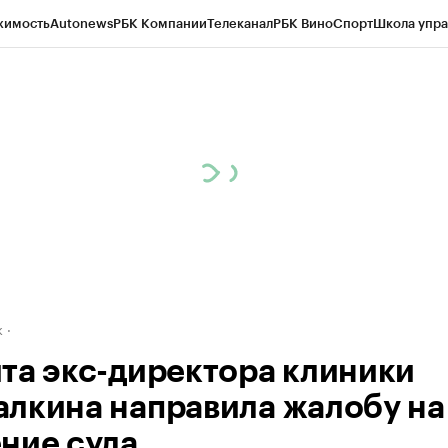
жимость
Autonews
РБК Компании
Телеканал
РБК Вино
Спорт
Школа упра
д
Стиль
Крипто
РБК Бизнес-среда
Дискуссионный клуб
Исследования
К
рагентов
Политика
Экономика
Бизнес
Технологии и медиа
Финансы
Рын
к
та экс-директора клиники
лкина направила жалобу на
ние суда