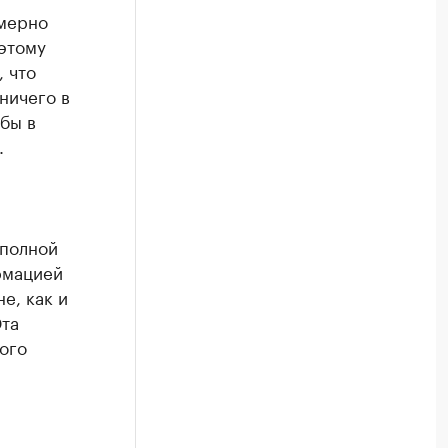
имерно
оэтому
, что
ничего в
бы в
.
 полной
рмацией
е, как и
Эта
ого