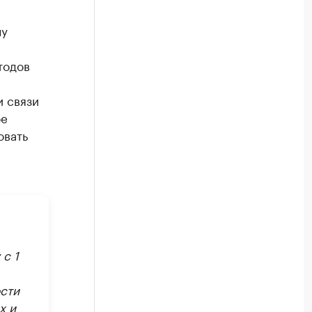
чу
тодов
 связи
ое
овать
с 1
ости
х и