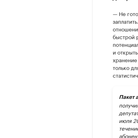
— Не гото
заплатить
отношени
быстрой 
потенциа
и открыт
хранение
только д
статистич
Пакет 
получи
депута
июля 20
течени
абонен