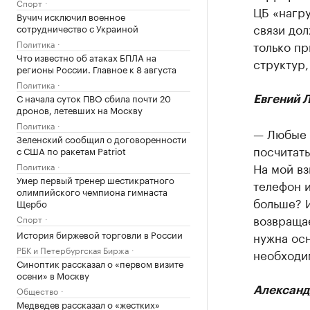
Спорт
ЦБ «нагру
Вучич исключил военное
связи дол
сотрудничество с Украиной
Политика
только п
Что известно об атаках БПЛА на
структур,
регионы России. Главное к 8 августа
Политика
С начала суток ПВО сбила почти 20
Евгений Л
дронов, летевших на Москву
Политика
— Любые 
Зеленский сообщил о договоренности
посчитать
с США по ракетам Patriot
На мой вз
Политика
Умер первый тренер шестикратного
телефон и
олимпийского чемпиона гимнаста
больше? И
Щербо
возвращае
Спорт
История биржевой торговли в России
нужна осн
РБК и Петербургская Биржа
необходи
Синоптик рассказал о «первом визите
осени» в Москву
Общество
Александ
Медведев рассказал о «жестких»