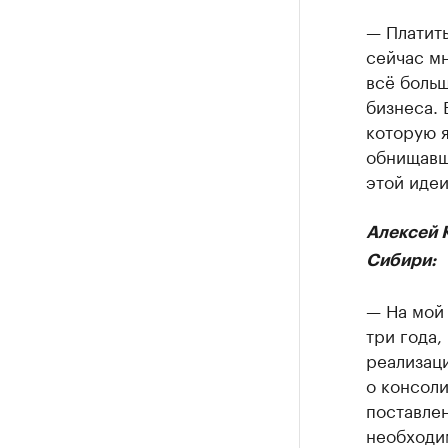
— Платить
сейчас м
всё больш
бизнеса. 
которую я
обнищавш
этой идеи
Алексей 
Сибири:
— На мой 
три года,
реализаци
о консоли
поставлен
необходим