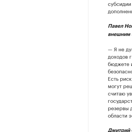
субсидии
дополнени
Павел Но
внешним 
— Я не д
доходов 
бюджете 
безопасно
Есть риск
могут ре
считаю ув
государст
резервы 
области 
Дмитрий 