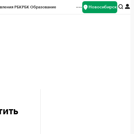
Новосибирск
вления РБК
РБК Образование
редитные рейтинги
Франшизы
Газета
ок наличной валюты
тить