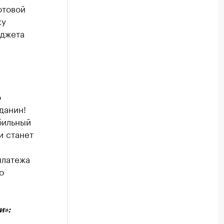
отовой
ку
юджета
о
данин!
бильный
и станет
платежа
о
и»: