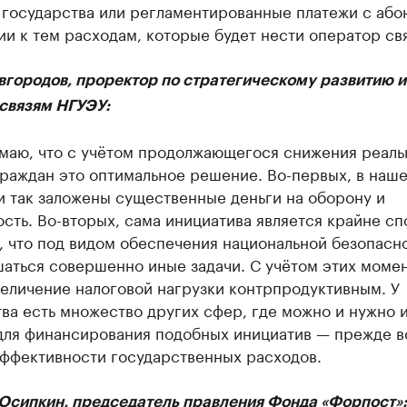
 государства или регламентированные платежи с або
и к тем расходам, которые будет нести оператор свя
вгородов, проректор по стратегическому развитию и
связям НГУЭУ:
умаю, что с учётом продолжающегося снижения реаль
граждан это оптимальное решение. Во-первых, в наш
и так заложены существенные деньги на оборону и
сть. Во-вторых, сама инициатива является крайне сп
, что под видом обеспечения национальной безопасн
шаться совершенно иные задачи. С учётом этих моме
еличение налоговой нагрузки контрпродуктивным. У
ва есть множество других сфер, где можно и нужно 
для финансирования подобных инициатив — прежде вс
эффективности государственных расходов.
Осипкин, председатель правления Фонда «Форпост»: