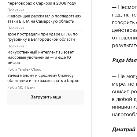
переговорах с Саркози в 2008 году
— Несмотр
Политика
год, на т
Федорищев рассказал о последствиях
атаки БПЛА на Самарскую область
говорить 
Политика
действова
Трое пострадали при ударе БПЛА по
отношени
грузовику в Белгородской области
результат
Политика
Искусственный интеллект вызовет
массовые увольнения — и еще 10
Рада Мал
мифов
РБК и Yandex Cloud
— Не мог
Зачем малому и среднему бизнесу
облигации и что важно знать о бирже
мере, но 
РБК и МСП Банк
снизит ре
в любой д
Загрузить еще
инициатив
налогооб
Дмитрий 