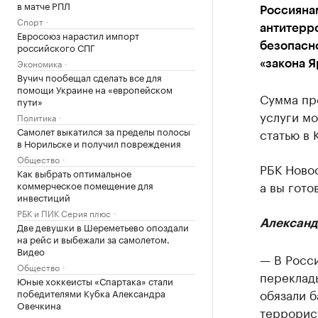
в матче РПЛ
Россиянам
Спорт
антитерр
Евросоюз нарастил импорт
российского СПГ
безопасно
Экономика
«закона Я
Вучич пообещал сделать все для
помощи Украине на «европейском
Сумма пр
пути»
услуги мо
Политика
Самолет выкатился за пределы полосы
статью в 
в Норильске и получил повреждения
Общество
РБК Ново
Как выбрать оптимальное
а вы гото
коммерческое помещение для
инвестиций
РБК и ПИК Серия плюс
Александ
Две девушки в Шереметьево опоздали
на рейс и выбежали за самолетом.
Видео
— В Росси
Общество
переклады
Юные хоккеисты «Спартака» стали
обязали б
победителями Кубка Александра
Овечкина
террорис