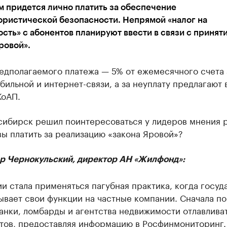
 придется лично платить за обеспечение
ористической безопасности. Непрямой «налог на
сть» с абонентов планируют ввести в связи с принят
ровой».
едполагаемого платежа — 5% от ежемесячного счета 
бильной и интернет-связи, а за неуплату предлагают 
КоАП.
сибирск решил поинтересоваться у лидеров мнения р
вы платить за реализацию «закона Яровой»?
р Чернокульский, директор АН «Жилфонд»:
и стала применяться пагубная практика, когда госуд
вает свои функции на частные компании. Сначала по
анки, ломбарды и агентства недвижимости отлавлива
тов, предоставляя информацию в Росфинмониторинг.