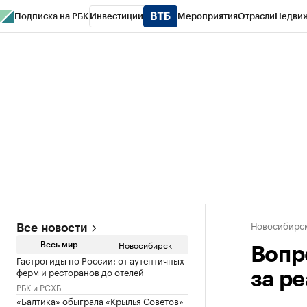
Подписка на РБК
Инвестиции
Мероприятия
Отрасли
Недви
РБК Курсы
РБК Life
Тренды
Визионеры
Национальные проекты
Горо
Спецпроекты СПб
Конференции СПб
Спецпроекты
Проверка конт
Новосибирс
Все новости
Новосибирск
Весь мир
Вопр
Гастрогиды по России: от аутентичных
ферм и ресторанов до отелей
за р
РБК и РСХБ
«Балтика» обыграла «Крылья Советов»