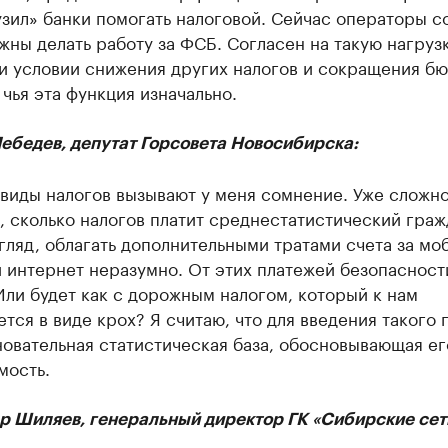
зил» банки помогать налоговой. Сейчас операторы с
жны делать работу за ФСБ. Согласен на такую нагруз
ри условии снижения других налогов и сокращения б
 чья эта функция изначально.
ебедев, депутат Горсовета Новосибирска:
виды налогов вызывают у меня сомнение. Уже сложн
, сколько налогов платит среднестатистический граж
гляд, облагать дополнительными тратами счета за мо
 интернет неразумно. От этих платежей безопасност
ли будет как с дорожным налогом, который к нам
тся в виде крох? Я считаю, что для введения такого 
овательная статистическая база, обосновывающая ег
мость.
р Шиляев, генеральный директор ГК «Сибирские сет