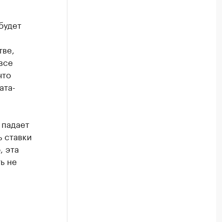
будет
тве,
все
что
ата-
 падает
ь ставки
, эта
ь не