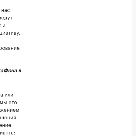
 нас
ведут
 и
циативу,
рование
гаФона в
а или
змы его
ожением
ешения
ение
ианта: