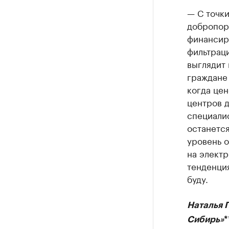
— С точки
добропор
финансиро
фильтрац
выглядит 
граждане 
когда цен
центров д
специали
останется
уровень о
на электр
тенденция
буду.
Наталья 
Сибирь»
*