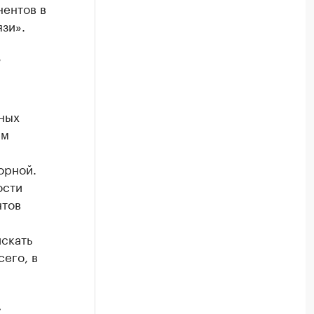
нентов в
зи».
ных
ем
орной.
ости
нтов
искать
его, в