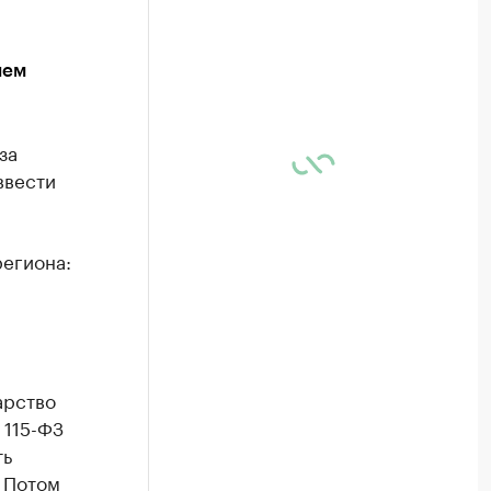
ием
за
ввести
егиона:
арство
 115-ФЗ
ть
 Потом