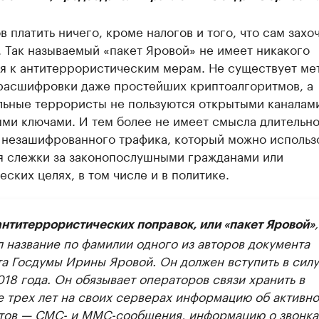
в платить ничего, кроме налогов и того, что сам захо
. Так называемый «пакет Яровой» не имеет никакого
я к антитеррористическим мерам. Не существует ме
расшифровки даже простейших криптоалгоритмов, а
льные террористы не пользуются открытыми каналами
ыми ключами. И тем более не имеет смысла длительн
 незашифрованного трафика, который можно использ
ля слежки за законопослушными гражданами или
еских целях, в том числе и в политике.
,
антитеррористических поправок, или «пакет Яровой»
л название по фамилии одного из авторов документа
та Госдумы Ирины Яровой. Он должен вступить в силу 
18 года. Он обязывает операторов связи хранить в
е трех лет на своих серверах информацию об активн
тов — СМС- и ММС-сообщения, информацию о звонка