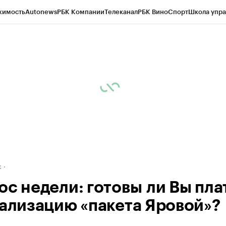
жимость
Autonews
РБК Компании
Телеканал
РБК Вино
Спорт
Школа упра
д
Стиль
Крипто
РБК Бизнес-среда
Дискуссионный клуб
Исследования
К
рагентов
Политика
Экономика
Бизнес
Технологии и медиа
Финансы
Рын
к
ос недели: готовы ли Вы пла
еализацию «пакета Яровой»?