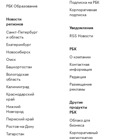
Подписка на РБК
РБК Образование
Корпоративная
подписка
Новости
регионов
Уведомления
Санкт-Петербург
RSS Новости
и область
Екатеринбург
РБК
Новосибирск
О компании
Омск
Контактная
Башкортостан
информация
Вологодская
Редакция
область
Размещение
Калининград
рекламы
Краснодарский
край
Другие
Нижний
продукты
Новгород
РБК
Пермский край
Облако для
бизнеса
Ростов-на-Дону
Корпоративный
Татарстан
регистратор