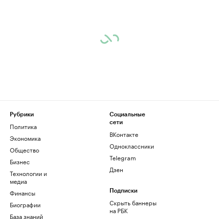
Рубрики
Социальные
сети
Политика
ВКонтакте
Экономика
Одноклассники
Общество
Telegram
Бизнес
Дзен
Технологии и
медиа
Финансы
Подписки
Скрыть баннеры
Биографии
на РБК
База знаний