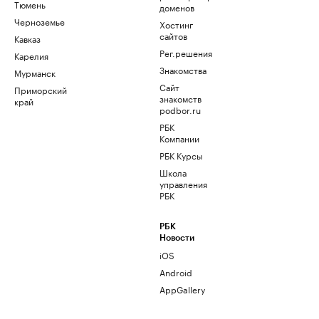
Тюмень
доменов
Черноземье
Хостинг
сайтов
Кавказ
Рег.решения
Карелия
Знакомства
Мурманск
Сайт
Приморский
знакомств
край
podbor.ru
РБК
Компании
РБК Курсы
Школа
управления
РБК
РБК
Новости
iOS
Android
AppGallery