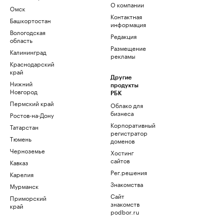
О компании
Омск
Контактная
Башкортостан
информация
Вологодская
Редакция
область
Размещение
Калининград
рекламы
Краснодарский
край
Другие
Нижний
продукты
Новгород
РБК
Пермский край
Облако для
бизнеса
Ростов-на-Дону
Корпоративный
Татарстан
регистратор
Тюмень
доменов
Черноземье
Хостинг
сайтов
Кавказ
Рег.решения
Карелия
Знакомства
Мурманск
Сайт
Приморский
знакомств
край
podbor.ru