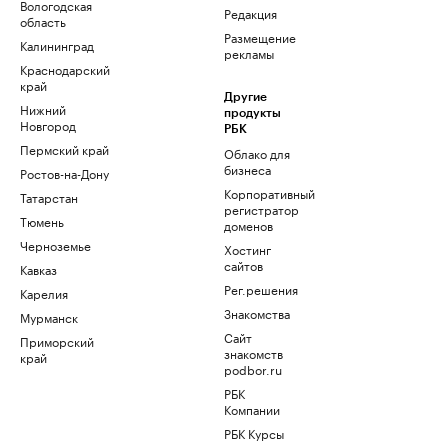
Вологодская
Редакция
область
Размещение
Калининград
рекламы
Краснодарский
край
Другие
Нижний
продукты
Новгород
РБК
Пермский край
Облако для
бизнеса
Ростов-на-Дону
Корпоративный
Татарстан
регистратор
Тюмень
доменов
Черноземье
Хостинг
сайтов
Кавказ
Рег.решения
Карелия
Знакомства
Мурманск
Сайт
Приморский
знакомств
край
podbor.ru
РБК
Компании
РБК Курсы