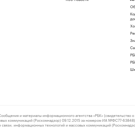
Об
Ко
до
Хо
Ре
Зн
Са
РБ
РБ
Шк
ения и материалы информационного агентства «РБК» (свидетельство о 
овых коммуникаций (Роскомнадзор) 09.12.2015 за номером ИА №ФС77-63848) 
 связи, информационных технологий и массовых коммуникаций (Роскомнадз