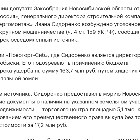
нии депутата Заксобрания Новосибирской области от
Россия», генерального директора строительной комп
ргомонтаж» Ивана Сидоренко возбуждено уголовное
крупном мошенничестве (ч. 4 ст. 159 УК РФ), сообщи
рск осведомленный источник.
и «Новоторг-Сиб», где Сидоренко является директо
 обыски. Его подозревают в причинению бюджета
ска ущерба на сумму 163,7 млн руб. путем хищения 
пальной земли.
м источника, Сидоренко предоставил в мэрию Новос
е документы о наличии на указанном земельном уча
едвижимости — торгового центра площадью 5,1 тыс. к
ованием его преимущественного права выкупа без т
стоимости за 17,2 млн руб.
о родился 29 октября 1982 года. Он окончил МГИМО