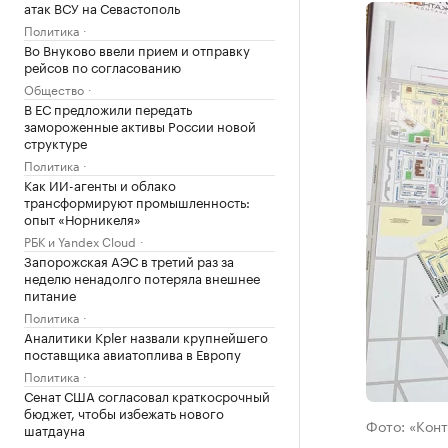
атак ВСУ на Севастополь
Политика
Во Внуково ввели прием и отправку
рейсов по согласованию
Общество
В ЕС предложили передать
замороженные активы России новой
структуре
Политика
Как ИИ-агенты и облако
трансформируют промышленность:
опыт «Норникеля»
РБК и Yandex Cloud
Запорожская АЭС в третий раз за
неделю ненадолго потеряла внешнее
питание
Политика
Аналитики Kpler назвали крупнейшего
поставщика авиатоплива в Европу
Политика
Сенат США согласовал краткосрочный
бюджет, чтобы избежать нового
Фото: «Кон
шатдауна