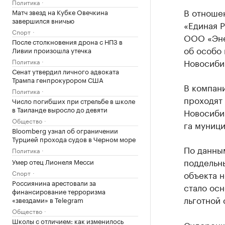
Политика
В отноше
Матч звезд на Кубке Овечкина
завершился вничью
«Единая 
Спорт
ООО «Эне
После столкновения дрона с НПЗ в
об особо 
Ливии произошла утечка
Новосиби
Политика
Сенат утвердил личного адвоката
Трампа генпрокурором США
В компани
Политика
проходят
Число погибших при стрельбе в школе
в Таиланде выросло до девяти
Новосибир
Общество
га муници
Bloomberg узнал об ограничении
Турцией прохода судов в Черном море
По данны
Политика
поддельны
Умер отец Лионеля Месси
Спорт
объекта н
Россиянина арестовали за
стало осн
финансирование терроризма
льготной 
«звездами» в Telegram
Общество
Школы с отличием: как изменилось
Сидоренк