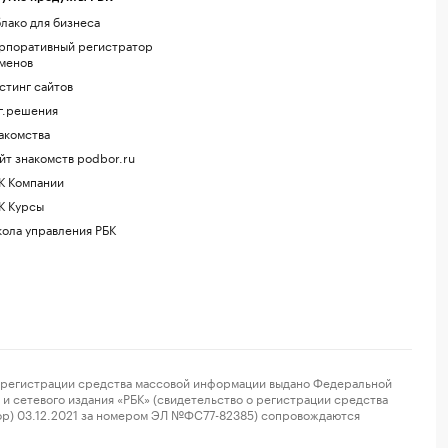
лако для бизнеса
рпоративный регистратор
менов
стинг сайтов
г.решения
акомства
йт знакомств podbor.ru
К Компании
К Курсы
ола управления РБК
регистрации средства массовой информации выдано Федеральной
и сетевого издания «РБК» (свидетельство о регистрации средства
ор) 03.12.2021 за номером ЭЛ №ФС77-82385) сопровождаются