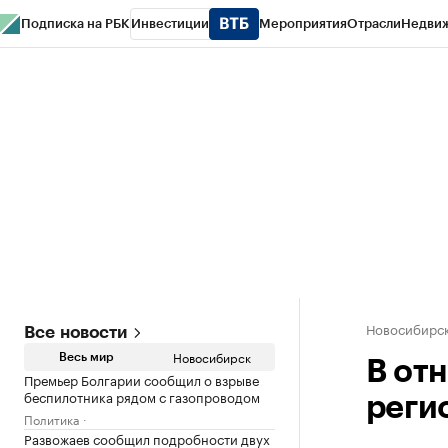
Подписка на РБК
Инвестиции
Мероприятия
Отрасли
Недви
РБК Курсы
РБК Life
Тренды
Визионеры
Национальные проекты
Горо
Спецпроекты СПб
Конференции СПб
Спецпроекты
Проверка конт
Новосибирс
Все новости
Новосибирск
Весь мир
В от
Премьер Болгарии сообщил о взрыве
беспилотника рядом с газопроводом
реги
Политика
Развожаев сообщил подробности двух