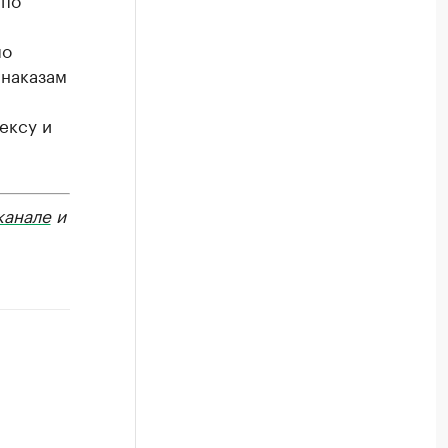
по
 наказам
ексу и
канале
и