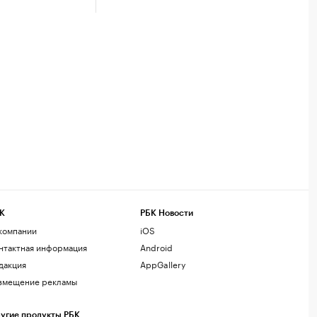
К
РБК Новости
компании
iOS
нтактная информация
Android
дакция
AppGallery
змещение рекламы
угие продукты РБК