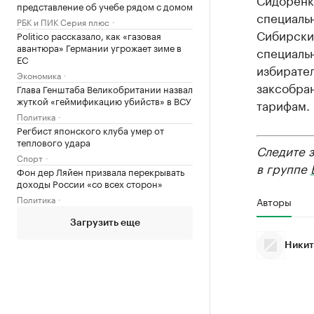
представление об учебе рядом с домом
специаль
РБК и ПИК Серия плюс
Сибирски
Politico рассказало, как «газовая
авантюра» Германии угрожает зиме в
специаль
ЕС
избирател
Экономика
заксобра
Глава Генштаба Великобритании назвал
жуткой «геймификацию убийств» в ВСУ
тарифам.
Политика
Регбист японского клуба умер от
теплового удара
Следите 
Спорт
в группе
Фон дер Ляйен призвала перекрывать
доходы России «со всех сторон»
Политика
Авторы
Загрузить еще
Никит