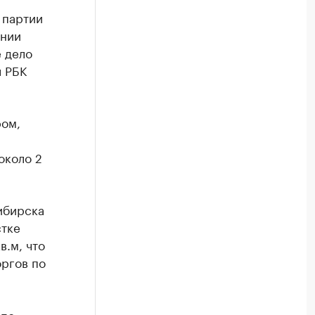
 партии
ании
 дело
л РБК
ром,
около 2
ибирска
стке
в.м, что
оргов по
 по