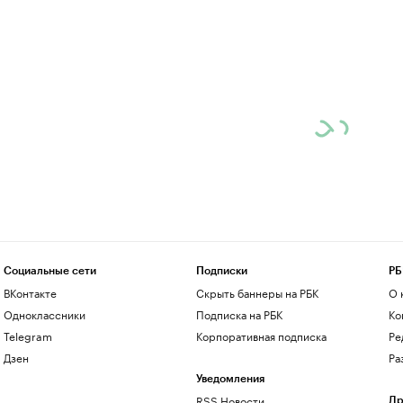
Социальные сети
Подписки
РБ
ВКонтакте
Скрыть баннеры на РБК
О 
Одноклассники
Подписка на РБК
Ко
Telegram
Корпоративная подписка
Ре
Дзен
Ра
Уведомления
RSS Новости
Др