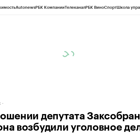
жимость
Autonews
РБК Компании
Телеканал
РБК Вино
Спорт
Школа упра
д
Стиль
Крипто
РБК Бизнес-среда
Дискуссионный клуб
Исследования
К
рагентов
Политика
Экономика
Бизнес
Технологии и медиа
Финансы
Рын
к
ношении депутата Заксобра
она возбудили уголовное де