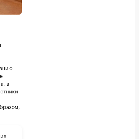
л
сацию
е
а, в
астники
бразом,
ние