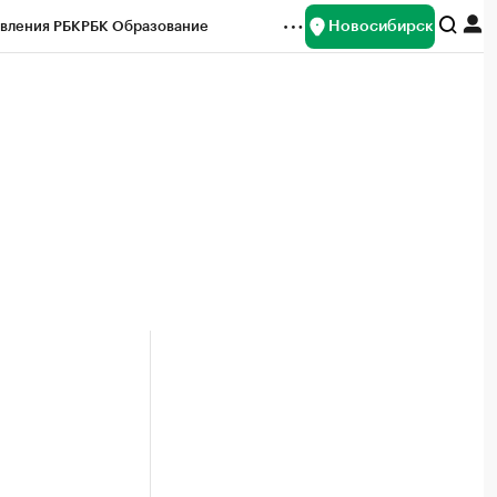
Новосибирск
вления РБК
РБК Образование
редитные рейтинги
Франшизы
Газета
ок наличной валюты