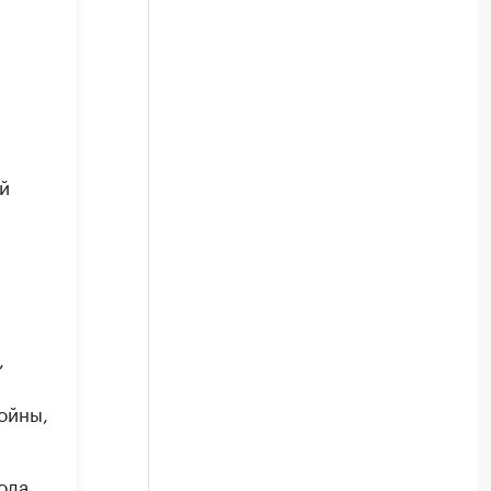
й
,
ойны,
ода,