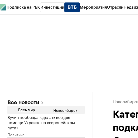
Подписка на РБК
Инвестиции
Мероприятия
Отрасли
Недви
РБК Курсы
РБК Life
Тренды
Визионеры
Национальные проекты
Горо
Спецпроекты СПб
Конференции СПб
Спецпроекты
Проверка конт
Новосибирс
Все новости
Новосибирск
Весь мир
Кате
Вучич пообещал сделать все для
помощи Украине на «европейском
подк
пути»
Политика