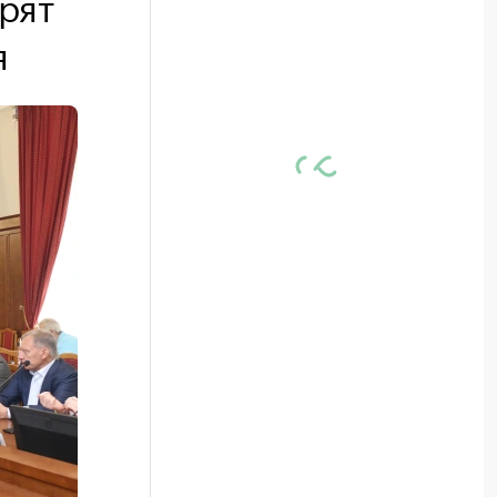
рят
я