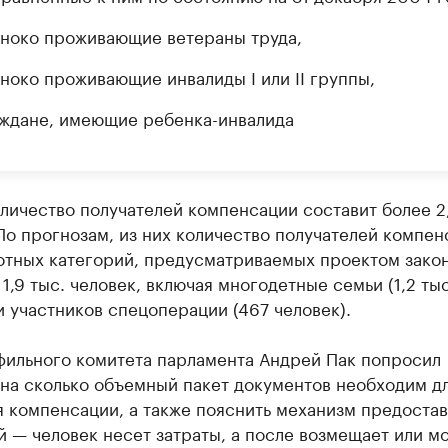
ноко проживающие ветераны труда,
ноко проживающие инвалиды I или II группы,
ждане, имеющие ребенка-инвалида
ичество получателей компенсации составит более 2,
По прогнозам, из них количество получателей компен
готных категорий, предусматриваемых проектом зако
1,9 тыс. человек, включая многодетные семьи (1,2 тыс
и участников спецоперации (467 человек).
фильного комитета парламента Андрей Пак попросил
 на сколько объемный пакет документов необходим д
я компенсации, а также пояснить механизм предоста
 — человек несет затраты, а после возмещает или м