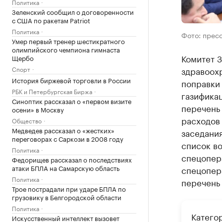
Политика
Зеленский сообщил о договоренности
с США по ракетам Patriot
Политика
Фото: прес
Умер первый тренер шестикратного
олимпийского чемпиона гимнаста
Комитет 
Щербо
Спорт
здравоох
История биржевой торговли в России
поправки 
РБК и Петербургская Биржа
газифика
Синоптик рассказал о «первом визите
перечень
осени» в Москву
расходов 
Общество
Медведев рассказал о «жестких»
заседания
переговорах с Саркози в 2008 году
список в
Политика
спецопер
Федорищев рассказал о последствиях
атаки БПЛА на Самарскую область
спецопера
Политика
перечень 
Трое пострадали при ударе БПЛА по
грузовику в Белгородской области
Политика
Катего
Искусственный интеллект вызовет