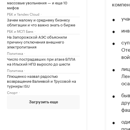
массовые увольнения — и еще 10
компен
мифов
РБК и Yandex Cloud
уча
Зачем малому и среднему бизнесу
облигации и что важно знать о бирже
инв
РБК и МСП Банк
На Запорожской АЭС объяснили
суп
причину отключения внешнего
электропитания
Оте
Политика
вой
Число пострадавших при атаке БПЛА
на Ильский НПЗ выросло до шести
лиц
Политика
Лен
Плющенко назвал радостью
возвращение Валиевой и Трусовой на
оса
турниры ISU
Спорт
быв
дру
Загрузить еще
фаш
оди
при