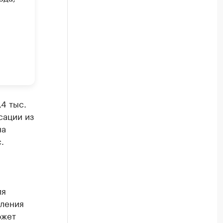
4 тыс.
сации из
на
.
ля
вления
ожет