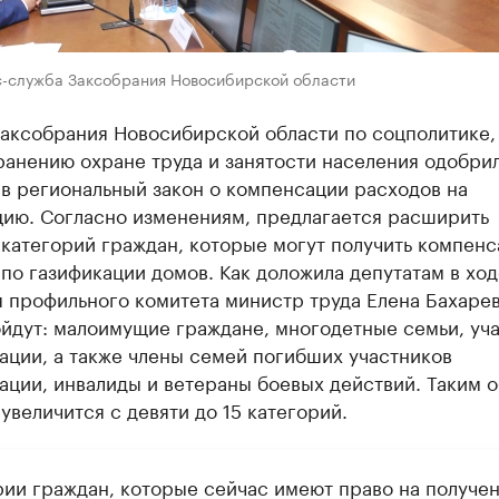
с-служба Заксобрания Новосибирской области
Заксобрания Новосибирской области по соцполитике,
ранению охране труда и занятости населения одобри
в региональный закон о компенсации расходов на
цию. Согласно изменениям, предлагается расширить
 категорий граждан, которые могут получить компен
по газификации домов. Как доложила депутатам в ход
 профильного комитета министр труда Елена Бахарев
ойдут: малоимущие граждане, многодетные семьи, уч
ации, а также члены семей погибших участников
ции, инвалиды и ветераны боевых действий. Таким о
увеличится с девяти до 15 категорий.
рии граждан, которые сейчас имеют право на получе