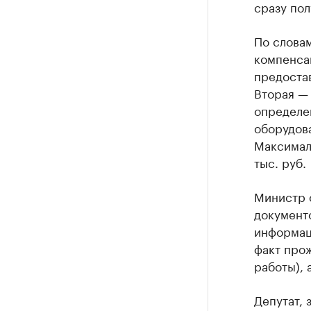
сразу пол
По словам
компенсац
предоста
Вторая — 
определе
оборудова
Максимал
тыс. руб.
Министр о
документ
информац
факт прож
работы), 
Депутат,