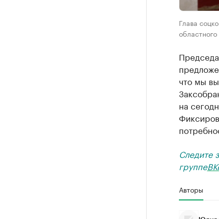
Глава соцк
областного
Председа
предложен
что мы в
Заксобран
на сегодн
Фиксиров
потребнос
Следите 
группе
ВК
Авторы