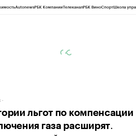
жимость
Autonews
РБК Компании
Телеканал
РБК Вино
Спорт
Школа упра
д
Стиль
Крипто
РБК Бизнес-среда
Дискуссионный клуб
Исследования
К
рагентов
Политика
Экономика
Бизнес
Технологии и медиа
Финансы
Рын
к
гории льгот по компенсации
.
лючения газа расширят