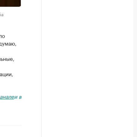
ба
ло
думаю,
льные,
ации,
анале
и в