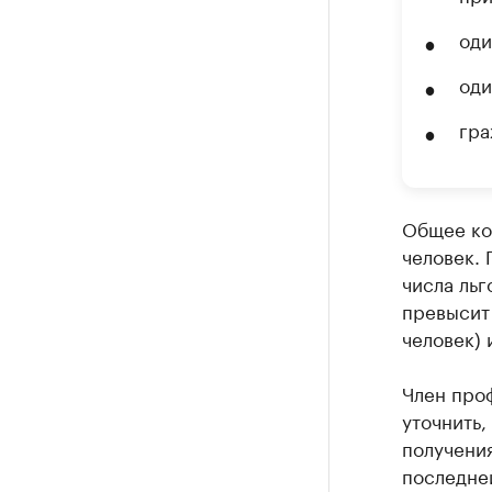
оди
оди
гра
Общее кол
человек. 
числа ль
превысит 
человек) 
Член про
уточнить,
получени
последней