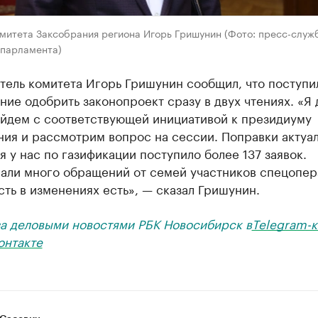
омитета Заксобрания региона Игорь Гришунин (Фото: пресс-служ
 парламента)
тель комитета Игорь Гришунин сообщил, что поступи
ие одобрить законопроект сразу в двух чтениях. «Я 
ыйдем с соответствующей инициативой к президиуму
ия и рассмотрим вопрос на сессии. Поправки актуа
я у нас по газификации поступило более 137 заявок.
али много обращений от семей участников спецопер
ть в изменениях есть», — сказал Гришунин.
за деловыми новостями РБК Новосибирск в
Telegram-к
онтакте