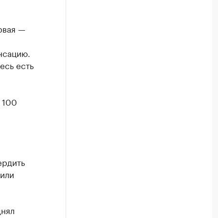
рвая —
нсацию.
есь есть
 100
ердить
 или
.
днял