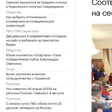
Соот
Самолет выкатился за пределы полосы
в Норильске и получил повреждения
на с
Общество
Как выбрать оптимальное
коммерческое помещение для
инвестиций
РБК и ПИК Серия плюс
Две девушки в Шереметьево опоздали
на рейс и выбежали за самолетом.
Видео
Общество
Юные хоккеисты «Спартака» стали
победителями Кубка Александра
Овечкина
Спорт
Вучич исключил военное
сотрудничество с Украиной
Политика
Что известно об атаках БПЛА на
регионы России. Главное к 8 августа
Политика
С начала суток ПВО сбила почти 20
дронов, летевших на Москву