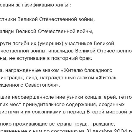
сации за газификацию жилья:
стники Великой Отечественной войны,
алиды Великой Отечественной войны,
руги погибших (умерших) участников Великой
чественной войны, инвалидов Великой Отечественно
ны, не вступившие в повторный брак,
а, награжденные знаком «Жителю блокадного
инграда», лица, награжденные знаком «Житель
жденного Севастополя»,
шие несовершеннолетние узники концлагерей, гетто
гих мест принудительного содержания, созданных
истами и их союзниками в период Второй мировой в
ноко проживающие ветераны труда, граждане,
равненные к ним по состоянию на 31 декабря 2004 г