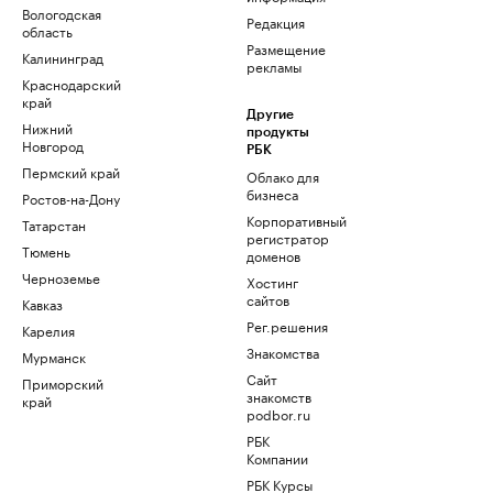
Вологодская
Редакция
область
Размещение
Калининград
рекламы
Краснодарский
край
Другие
Нижний
продукты
Новгород
РБК
Пермский край
Облако для
бизнеса
Ростов-на-Дону
Корпоративный
Татарстан
регистратор
Тюмень
доменов
Черноземье
Хостинг
сайтов
Кавказ
Рег.решения
Карелия
Знакомства
Мурманск
Сайт
Приморский
знакомств
край
podbor.ru
РБК
Компании
РБК Курсы