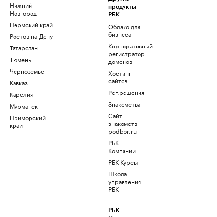
Нижний
продукты
Новгород
РБК
Пермский край
Облако для
бизнеса
Ростов-на-Дону
Корпоративный
Татарстан
регистратор
Тюмень
доменов
Черноземье
Хостинг
сайтов
Кавказ
Рег.решения
Карелия
Знакомства
Мурманск
Сайт
Приморский
знакомств
край
podbor.ru
РБК
Компании
РБК Курсы
Школа
управления
РБК
РБК