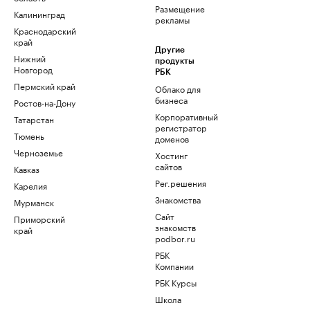
Размещение
Калининград
рекламы
Краснодарский
край
Другие
Нижний
продукты
Новгород
РБК
Пермский край
Облако для
бизнеса
Ростов-на-Дону
Корпоративный
Татарстан
регистратор
Тюмень
доменов
Черноземье
Хостинг
сайтов
Кавказ
Рег.решения
Карелия
Знакомства
Мурманск
Сайт
Приморский
знакомств
край
podbor.ru
РБК
Компании
РБК Курсы
Школа
управления