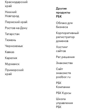
Краснодарский
край
Другие
Нижний
продукты
Новгород
РБК
Пермский край
Облако для
бизнеса
Ростов-на-Дону
Корпоративный
Татарстан
регистратор
Тюмень
доменов
Черноземье
Хостинг
сайтов
Кавказ
Рег.решения
Карелия
Знакомства
Мурманск
Сайт
Приморский
знакомств
край
podbor.ru
РБК
Компании
РБК Курсы
Школа
управления
РБК