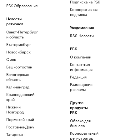
Подписка на РБК
РБК Образование
Корпоративная
подписка
Новости
регионов
Уведомления
Санкт-Петербург
RSS Новости
и область
Екатеринбург
РБК
Новосибирск
О компании
Омск
Контактная
Башкортостан
информация
Вологодская
Редакция
область
Размещение
Калининград
рекламы
Краснодарский
край
Другие
Нижний
продукты
Новгород
РБК
Пермский край
Облако для
бизнеса
Ростов-на-Дону
Корпоративный
Татарстан
регистратор