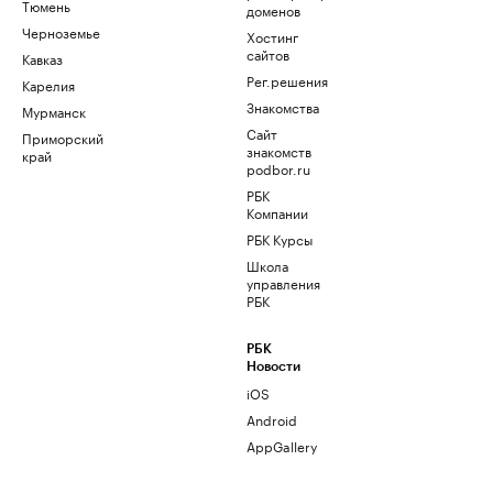
Тюмень
доменов
Черноземье
Хостинг
сайтов
Кавказ
Рег.решения
Карелия
Знакомства
Мурманск
Сайт
Приморский
знакомств
край
podbor.ru
РБК
Компании
РБК Курсы
Школа
управления
РБК
РБК
Новости
iOS
Android
AppGallery