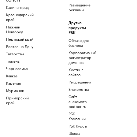
Размещение
Калининград
рекламы
Краснодарский
край
Другие
Нижний
продукты
Новгород
РБК
Пермский край
Облако для
бизнеса
Ростов-на-Дону
Корпоративный
Татарстан
регистратор
Тюмень
доменов
Черноземье
Хостинг
сайтов
Кавказ
Рег.решения
Карелия
Знакомства
Мурманск
Сайт
Приморский
знакомств
край
podbor.ru
РБК
Компании
РБК Курсы
Школа