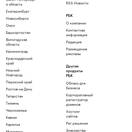
RSS Новости
и область
Екатеринбург
РБК
Новосибирск
О компании
Омск
Контактная
Башкортостан
информация
Вологодская
Редакция
область
Размещение
Калининград
рекламы
Краснодарский
край
Другие
Нижний
продукты
Новгород
РБК
Пермский край
Облако для
бизнеса
Ростов-на-Дону
Корпоративный
Татарстан
регистратор
Тюмень
доменов
Черноземье
Хостинг
сайтов
Кавказ
Рег.решения
Карелия
Знакомства
Мурманск