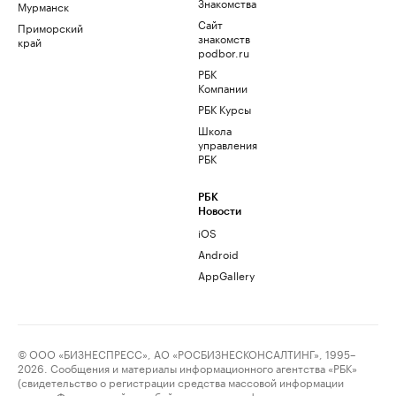
Знакомства
Мурманск
Сайт
Приморский
знакомств
край
podbor.ru
РБК
Компании
РБК Курсы
Школа
управления
РБК
РБК
Новости
iOS
Android
AppGallery
© ООО «БИЗНЕСПРЕСС», АО «РОСБИЗНЕСКОНСАЛТИНГ», 1995–
2026. Сообщения и материалы информационного агентства «РБК»
(свидетельство о регистрации средства массовой информации
выдано Федеральной службой по надзору в сфере связи,