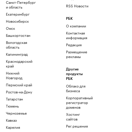
Санкт-Петербург
RSS Новости
и область
Екатеринбург
РБК
Новосибирск
О компании
Омск
Контактная
Башкортостан
информация
Вологодская
Редакция
область
Размещение
Калининград
рекламы
Краснодарский
край
Другие
Нижний
продукты
Новгород
РБК
Пермский край
Облако для
бизнеса
Ростов-на-Дону
Корпоративный
Татарстан
регистратор
Тюмень
доменов
Черноземье
Хостинг
сайтов
Кавказ
Рег.решения
Карелия