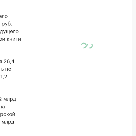
ало
 руб.
ыдущего
ой книги
я 26,4
ть по
1,2
2 млрд
на
ирской
8 млрд