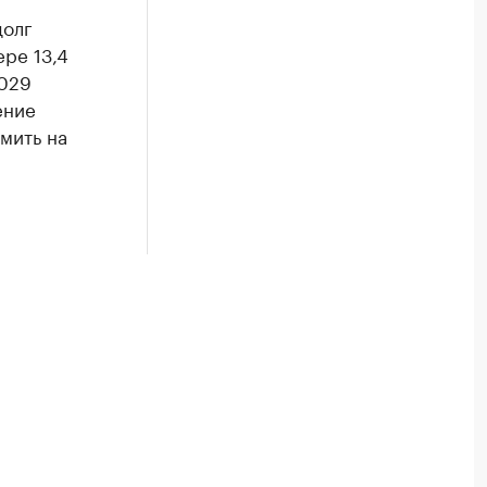
долг
ре 13,4
2029
ение
мить на