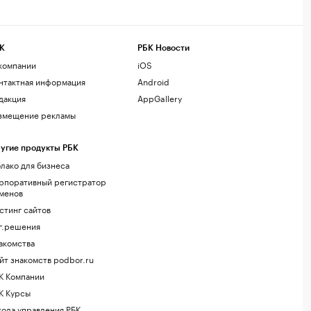
К
РБК Новости
компании
iOS
нтактная информация
Android
дакция
AppGallery
змещение рекламы
угие продукты РБК
лако для бизнеса
рпоративный регистратор
менов
стинг сайтов
г.решения
акомства
йт знакомств podbor.ru
К Компании
К Курсы
ола управления РБК