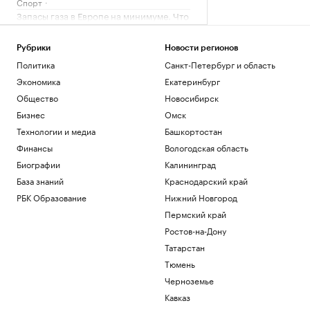
Спорт
Запасы газа в Европе на минимуме. Что
будет зимой
Подписка на РБК
Рубрики
Новости регионов
Экс-глава Mind Money признала вину
Политика
Санкт-Петербург и область
по «делу брокеров» о хищении ₽7 млрд
Экономика
Екатеринбург
Финансы
Как изучали Луну: от изобретения
Общество
Новосибирск
телескопа до высадки. Видео РБК
Бизнес
Омск
Общество
Технологии и медиа
Башкортостан
Трамп заявил о прогрессе в
Финансы
Вологодская область
урегулировании украинского
конфликта
Биографии
Калининград
Политика
База знаний
Краснодарский край
Гендиректор «ИжАвиа» объявил об
РБК Образование
Нижний Новгород
увольнении
Пермский край
Политика
Ростов-на-Дону
Загрузить еще
Татарстан
Тюмень
Черноземье
Кавказ