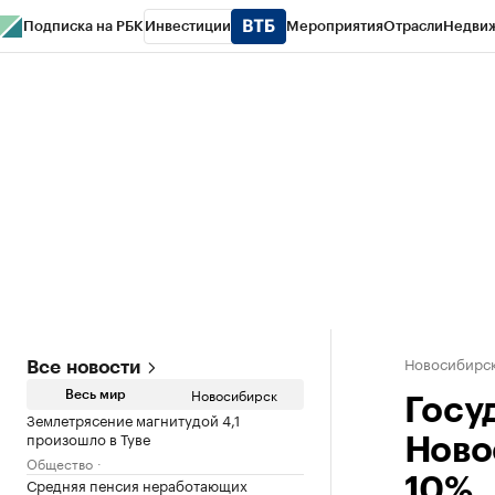
Подписка на РБК
Инвестиции
Мероприятия
Отрасли
Недви
РБК Курсы
РБК Life
Тренды
Визионеры
Национальные проекты
Горо
Спецпроекты СПб
Конференции СПб
Спецпроекты
Проверка конт
Новосибирс
Все новости
Новосибирск
Весь мир
Госу
Землетрясение магнитудой 4,1
произошло в Туве
Ново
Общество
Средняя пенсия неработающих
10%