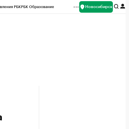
Новосибирск
вления РБК
РБК Образование
редитные рейтинги
Франшизы
Газета
ок наличной валюты
а