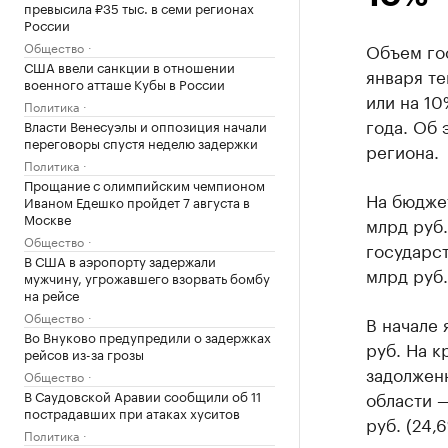
превысила ₽35 тыс. в семи регионах
России
Общество
Объем го
США ввели санкции в отношении
января те
военного атташе Кубы в России
или на 10
Политика
года. Об 
Власти Венесуэлы и оппозиция начали
переговоры спустя неделю задержки
региона.
Политика
Прощание с олимпийским чемпионом
На бюдже
Иваном Едешко пройдет 7 августа в
Москве
млрд руб.
Общество
государс
В США в аэропорту задержали
млрд руб.
мужчину, угрожавшего взорвать бомбу
на рейсе
Общество
В начале 
Во Внуково предупредили о задержках
руб. На к
рейсов из-за грозы
задолжен
Общество
В Саудовской Аравии сообщили об 11
области —
пострадавших при атаках хуситов
руб. (24,6
Политика