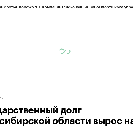
жимость
Autonews
РБК Компании
Телеканал
РБК Вино
Спорт
Школа упра
д
Стиль
Крипто
РБК Бизнес-среда
Дискуссионный клуб
Исследования
К
рагентов
Политика
Экономика
Бизнес
Технологии и медиа
Финансы
Рын
к
дарственный долг
сибирской области вырос н