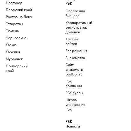
Новгород
РБК
Пермский край
Облако для
бизнеса
Ростов-на-Дону
Корпоративный
Татарстан
регистратор
Тюмень
доменов
Черноземье
Хостинг
сайтов
Кавказ
Рег.решения
Карелия
Знакомства
Мурманск
Сайт
Приморский
знакомств
край
podbor.ru
РБК
Компании
РБК Курсы
Школа
управления
РБК
РБК
Новости