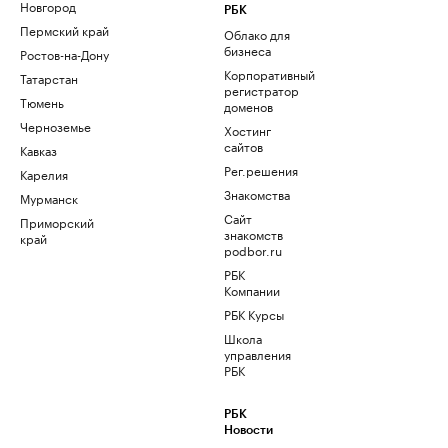
Новгород
РБК
Пермский край
Облако для
бизнеса
Ростов-на-Дону
Корпоративный
Татарстан
регистратор
Тюмень
доменов
Черноземье
Хостинг
сайтов
Кавказ
Рег.решения
Карелия
Знакомства
Мурманск
Сайт
Приморский
знакомств
край
podbor.ru
РБК
Компании
РБК Курсы
Школа
управления
РБК
РБК
Новости