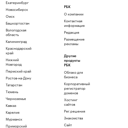
Екатеринбург
РБК
Новосибирск
О компании
Омск
Контактная
Башкортостан
информация
Вологодская
Редакция
область
Размещение
Калининград
рекламы
Краснодарский
край
Другие
Нижний
продукты
Новгород
РБК
Пермский край
Облако для
бизнеса
Ростов-на-Дону
Корпоративный
Татарстан
регистратор
Тюмень
доменов
Черноземье
Хостинг
сайтов
Кавказ
Рег.решения
Карелия
Знакомства
Мурманск
Сайт
Приморский