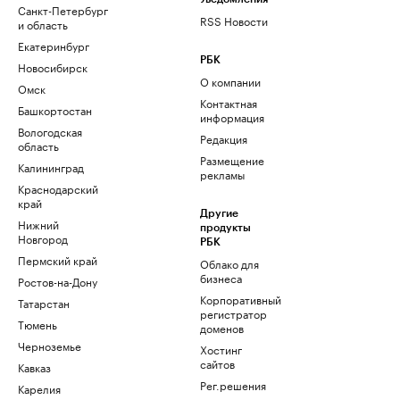
Санкт-Петербург
RSS Новости
и область
Екатеринбург
РБК
Новосибирск
О компании
Омск
Контактная
Башкортостан
информация
Вологодская
Редакция
область
Размещение
Калининград
рекламы
Краснодарский
край
Другие
Нижний
продукты
Новгород
РБК
Пермский край
Облако для
бизнеса
Ростов-на-Дону
Корпоративный
Татарстан
регистратор
Тюмень
доменов
Черноземье
Хостинг
сайтов
Кавказ
Рег.решения
Карелия