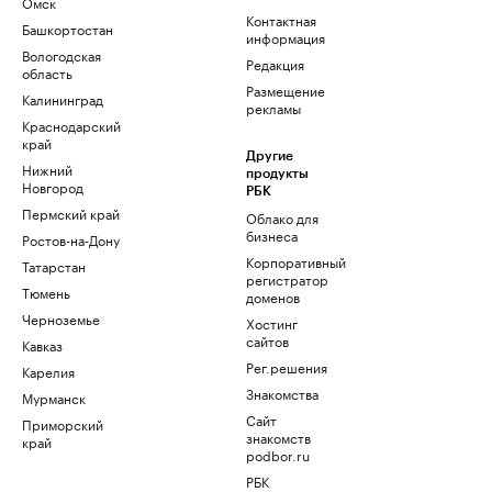
Омск
Контактная
Башкортостан
информация
Вологодская
Редакция
область
Размещение
Калининград
рекламы
Краснодарский
край
Другие
Нижний
продукты
Новгород
РБК
Пермский край
Облако для
бизнеса
Ростов-на-Дону
Корпоративный
Татарстан
регистратор
Тюмень
доменов
Черноземье
Хостинг
сайтов
Кавказ
Рег.решения
Карелия
Знакомства
Мурманск
Сайт
Приморский
знакомств
край
podbor.ru
РБК