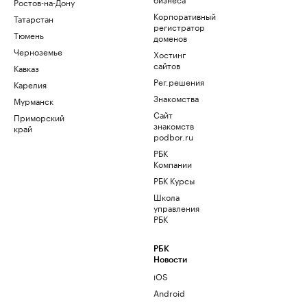
Ростов-на-Дону
Корпоративный
Татарстан
регистратор
Тюмень
доменов
Черноземье
Хостинг
сайтов
Кавказ
Рег.решения
Карелия
Знакомства
Мурманск
Сайт
Приморский
знакомств
край
podbor.ru
РБК
Компании
РБК Курсы
Школа
управления
РБК
РБК
Новости
iOS
Android