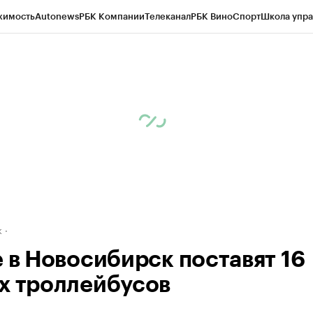
жимость
Autonews
РБК Компании
Телеканал
РБК Вино
Спорт
Школа упра
д
Стиль
Крипто
РБК Бизнес-среда
Дискуссионный клуб
Исследования
К
рагентов
Политика
Экономика
Бизнес
Технологии и медиа
Финансы
Рын
к
е в Новосибирск поставят 16
х троллейбусов