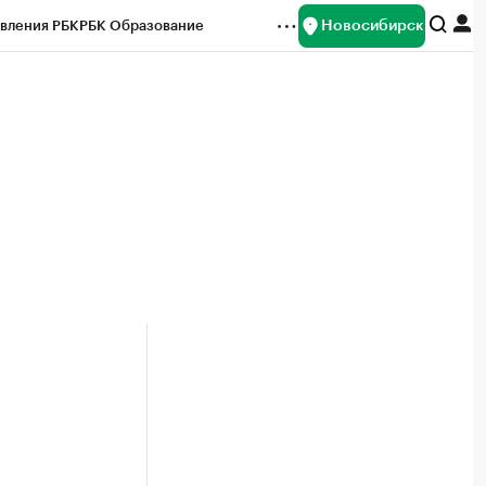
Новосибирск
вления РБК
РБК Образование
редитные рейтинги
Франшизы
Газета
ок наличной валюты