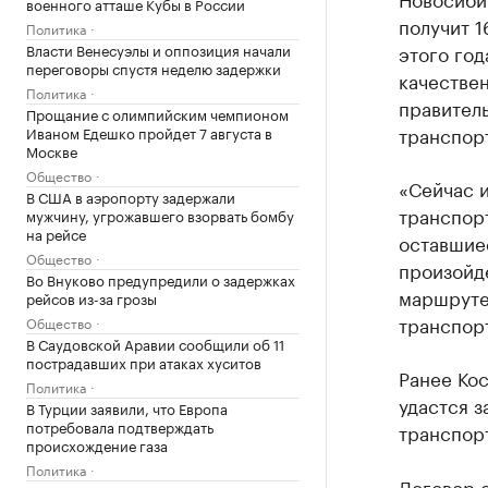
военного атташе Кубы в России
получит 1
Политика
Власти Венесуэлы и оппозиция начали
этого год
переговоры спустя неделю задержки
качестве
Политика
правител
Прощание с олимпийским чемпионом
транспорт
Иваном Едешко пройдет 7 августа в
Москве
Общество
«Сейчас и
В США в аэропорту задержали
транспорт
мужчину, угрожавшего взорвать бомбу
на рейсе
оставшиес
Общество
произойд
Во Внуково предупредили о задержках
маршруте
рейсов из-за грозы
транспорт
Общество
В Саудовской Аравии сообщили об 11
пострадавших при атаках хуситов
Ранее Кос
Политика
удастся з
В Турции заявили, что Европа
потребовала подтверждать
транспорт
происхождение газа
Политика
Договор о