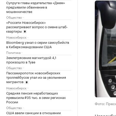
Супруге главы издательства «Джем»
предъявили обвинение в
мошенничестве
Общество
«Россети Новосибирск»
рассматривают вопрос о смене штаб-
квартиры
Новосибирск
Bloomberg узнал о серии самоубийств
в Киберкомандовании США
Политика
Землетрясение магнитудой 4,1
произошло в Туве
Общество
Пассажиропоток новосибирских
троллейбусов упал из-за увольнения
мигрантов
Новосибирск
Средняя пенсия неработающих
превысила ₽35 тыс. в семи регионах
России
Фото: Прес
Общество
США ввели санкции в отношении
Новосиби