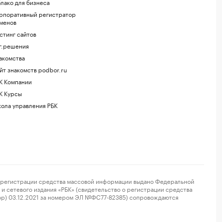
лако для бизнеса
рпоративный регистратор
менов
стинг сайтов
г.решения
акомства
йт знакомств podbor.ru
К Компании
К Курсы
ола управления РБК
регистрации средства массовой информации выдано Федеральной
и сетевого издания «РБК» (свидетельство о регистрации средства
ор) 03.12.2021 за номером ЭЛ №ФС77-82385) сопровождаются