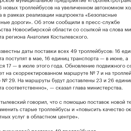
6 новых троллейбусов на увеличенном автономном хо
а в рамках реализации нацпроекта «Безопасные
нные дороги». Об этом сообщили в пресс-службе
ьства Новосибирской области со ссылкой на слова м
а региона Анатолия Костылевского.
звестны даты поставки всех 49 троллейбусов: 16 ед
а поступят в мае, 16 единиц транспорта — в июне, а
я 17 — в июле этого года. Обновление подвижного с
ет на скорректированном маршруте № 7 и на тролле
 № 29. На маршруты будут доставлены 23 и 26 едини
а соответственно», — сказал глава министерства.
тылевский говорил, что с помощью поставок новой т
аменить старые троллейбусы и «повысить качество о
ных услуг в областном центре».
 лизинговой поставке 49 троллейбусов