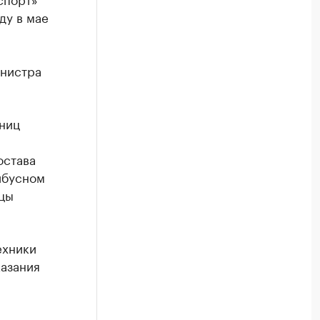
ду в мае
инистра
иниц
остава
йбусном
цы
ехники
казания