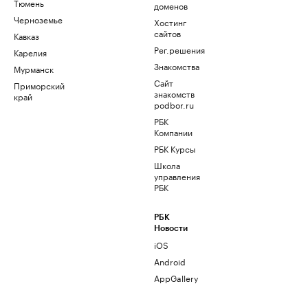
Тюмень
доменов
Черноземье
Хостинг
сайтов
Кавказ
Рег.решения
Карелия
Знакомства
Мурманск
Сайт
Приморский
знакомств
край
podbor.ru
РБК
Компании
РБК Курсы
Школа
управления
РБК
РБК
Новости
iOS
Android
AppGallery