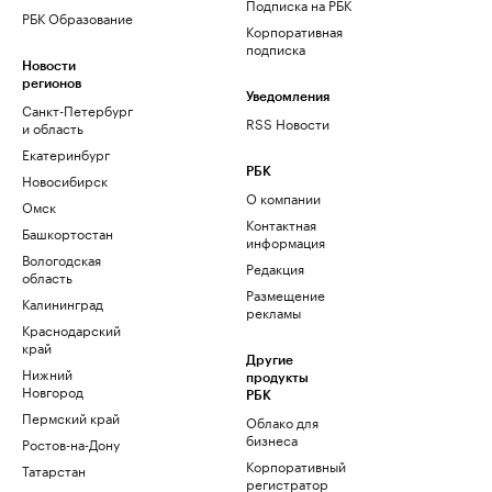
Подписка на РБК
РБК Образование
Корпоративная
подписка
Новости
регионов
Уведомления
Санкт-Петербург
RSS Новости
и область
Екатеринбург
РБК
Новосибирск
О компании
Омск
Контактная
Башкортостан
информация
Вологодская
Редакция
область
Размещение
Калининград
рекламы
Краснодарский
край
Другие
Нижний
продукты
Новгород
РБК
Пермский край
Облако для
бизнеса
Ростов-на-Дону
Корпоративный
Татарстан
регистратор