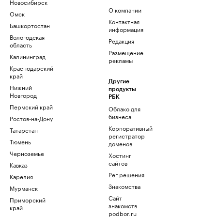
Новосибирск
О компании
Омск
Контактная
Башкортостан
информация
Вологодская
Редакция
область
Размещение
Калининград
рекламы
Краснодарский
край
Другие
Нижний
продукты
Новгород
РБК
Пермский край
Облако для
бизнеса
Ростов-на-Дону
Корпоративный
Татарстан
регистратор
Тюмень
доменов
Черноземье
Хостинг
сайтов
Кавказ
Рег.решения
Карелия
Знакомства
Мурманск
Сайт
Приморский
знакомств
край
podbor.ru