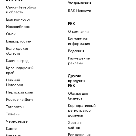
Уведомления
Санкт-Петербург
RSS Новости
и область
Екатеринбург
РБК
Новосибирск
О компании
Омск
Контактная
Башкортостан
информация
Вологодская
Редакция
область
Размещение
Калининград
рекламы
Краснодарский
край
Другие
Нижний
продукты
Новгород
РБК
Пермский край
Облако для
бизнеса
Ростов-на-Дону
Корпоративный
Татарстан
регистратор
Тюмень
доменов
Черноземье
Хостинг
сайтов
Кавказ
Рег.решения
Карелия