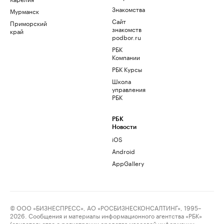
Знакомства
Мурманск
Сайт
Приморский
знакомств
край
podbor.ru
РБК
Компании
РБК Курсы
Школа
управления
РБК
РБК
Новости
iOS
Android
AppGallery
© ООО «БИЗНЕСПРЕСС», АО «РОСБИЗНЕСКОНСАЛТИНГ», 1995–
2026. Сообщения и материалы информационного агентства «РБК»
(свидетельство о регистрации средства массовой информации