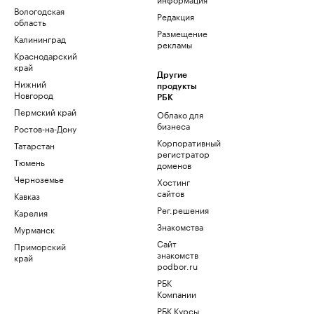
Вологодская
Редакция
область
Размещение
Калининград
рекламы
Краснодарский
край
Другие
Нижний
продукты
Новгород
РБК
Пермский край
Облако для
бизнеса
Ростов-на-Дону
Корпоративный
Татарстан
регистратор
Тюмень
доменов
Черноземье
Хостинг
сайтов
Кавказ
Рег.решения
Карелия
Знакомства
Мурманск
Сайт
Приморский
знакомств
край
podbor.ru
РБК
Компании
РБК Курсы