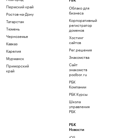
РБК
Пермский край
Облако для
бизнеса
Ростов-на-Дону
Корпоративный
Татарстан
регистратор
Тюмень
доменов
Черноземье
Хостинг
сайтов
Кавказ
Рег.решения
Карелия
Знакомства
Мурманск
Сайт
Приморский
знакомств
край
podbor.ru
РБК
Компании
РБК Курсы
Школа
управления
РБК
РБК
Новости
iOS