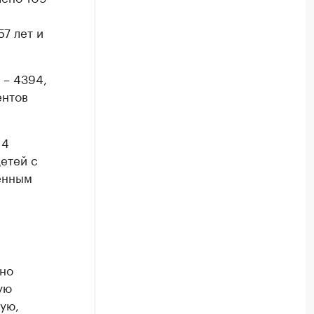
57 лет и
 – 4394,
ентов
14
етей с
енным
рно
ую
ую,