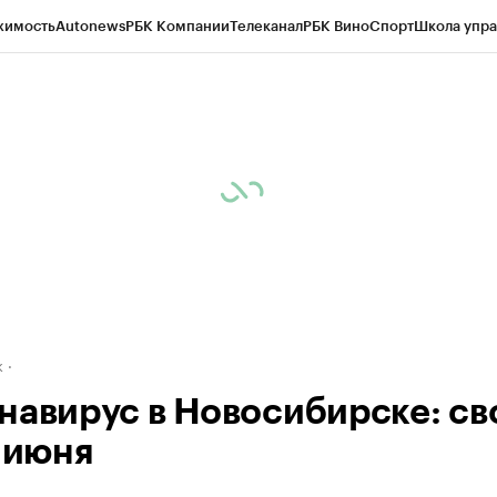
жимость
Autonews
РБК Компании
Телеканал
РБК Вино
Спорт
Школа упра
д
Стиль
Крипто
РБК Бизнес-среда
Дискуссионный клуб
Исследования
К
рагентов
Политика
Экономика
Бизнес
Технологии и медиа
Финансы
Рын
к
навирус в Новосибирске: св
5 июня