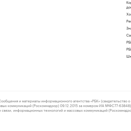
Ко
до
Хо
Ре
Зн
Са
РБ
РБ
Шк
ения и материалы информационного агентства «РБК» (свидетельство о 
овых коммуникаций (Роскомнадзор) 09.12.2015 за номером ИА №ФС77-63848) 
 связи, информационных технологий и массовых коммуникаций (Роскомнадз