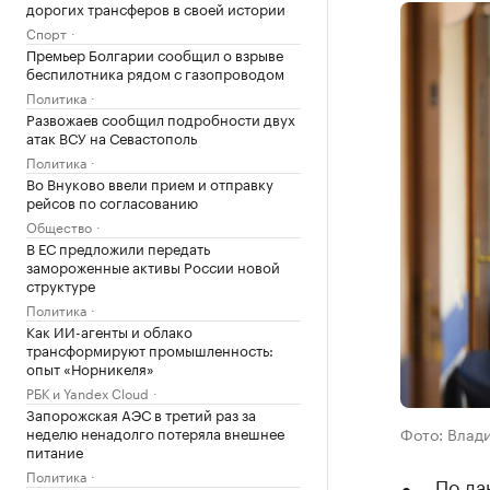
дорогих трансферов в своей истории
Спорт
Премьер Болгарии сообщил о взрыве
беспилотника рядом с газопроводом
Политика
Развожаев сообщил подробности двух
атак ВСУ на Севастополь
Политика
Во Внуково ввели прием и отправку
рейсов по согласованию
Общество
В ЕС предложили передать
замороженные активы России новой
структуре
Политика
Как ИИ-агенты и облако
трансформируют промышленность:
опыт «Норникеля»
РБК и Yandex Cloud
Запорожская АЭС в третий раз за
неделю ненадолго потеряла внешнее
Фото: Влад
питание
Политика
По да