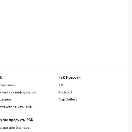
К
РБК Новости
компании
iOS
нтактная информация
Android
дакция
AppGallery
змещение рекламы
угие продукты РБК
лако для бизнеса