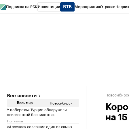
Подписка на РБК
Инвестиции
Мероприятия
Отрасли
Недви
РБК Курсы
РБК Life
Тренды
Визионеры
Национальные проекты
Горо
Спецпроекты СПб
Конференции СПб
Спецпроекты
Проверка конт
Новосибирс
Все новости
Новосибирск
Весь мир
Коро
У побережья Турции обнаружили
неизвестный беспилотник
на 1
Политика
«Арсенал» совершил один из самых