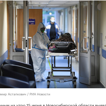
имир Астапкович / РИА Новости
нным на утро 15 июня в Новосибирской области выяв