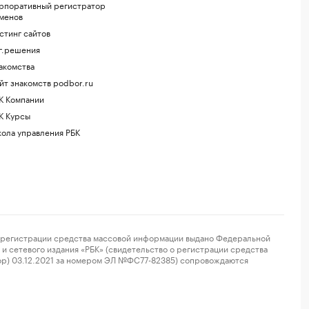
рпоративный регистратор
менов
стинг сайтов
г.решения
акомства
йт знакомств podbor.ru
К Компании
К Курсы
ола управления РБК
регистрации средства массовой информации выдано Федеральной
и сетевого издания «РБК» (свидетельство о регистрации средства
ор) 03.12.2021 за номером ЭЛ №ФС77-82385) сопровождаются