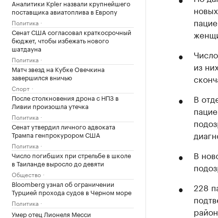
Аналитики Kpler назвали крупнейшего
новых
поставщика авиатоплива в Европу
пацие
Политика
Сенат США согласовал краткосрочный
женщи
бюджет, чтобы избежать нового
шатдауна
Число
Политика
из ни
Матч звезд на Кубке Овечкина
завершился вничью
сконч
Спорт
В отд
После столкновения дрона с НПЗ в
Ливии произошла утечка
пацие
Политика
подоз
Сенат утвердил личного адвоката
диагн
Трампа генпрокурором США
Политика
В нов
Число погибших при стрельбе в школе
в Таиланде выросло до девяти
подоз
Общество
Bloomberg узнал об ограничении
228 п
Турцией прохода судов в Черном море
подтв
Политика
район
Умер отец Лионеля Месси