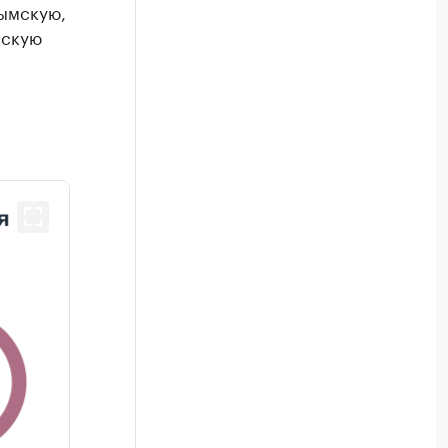
лымскую,
мскую