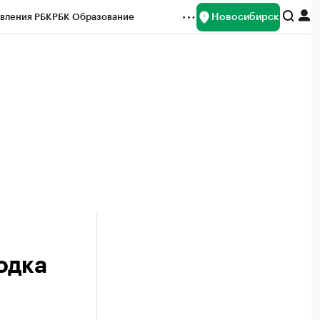
Новосибирск
вления РБК
РБК Образование
редитные рейтинги
Франшизы
Газета
ок наличной валюты
одка