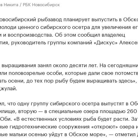
в Никита / РБК Новосибирск
овосибирский рыбзавод планирует выпустить в Обск
олоди ценного сибирского осетра для увеличения е
и и воспроизводства. Об этом сообщил владелец
тия, руководитель группы компаний «Дискус» Алексе
выращивания занял около десяти лет. На сегодняшни
ли половозрелые особи, которые дали свое потомств
ть осени, до тех пор рыбу будем выращивать здесь»,
Джулай.
л, что одну группу сибирского осетра выпустят в О
илище, вторую — в специальные озера площадью 260 
Оби. «В естественных условиях рыба будет расти. За
ные гидротехнические сооружения «откроют» озера и
ые мальки осенью уйдут в Обское море», — отметил 