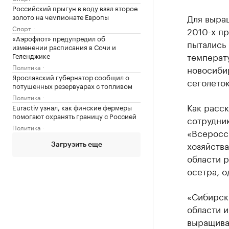
Российский прыгун в воду взял второе
золото на чемпионате Европы
Для выра
Спорт
2010-х п
«Аэрофлот» предупредил об
пытались 
изменении расписания в Сочи и
температ
Геленджике
Политика
новосиби
Ярославский губернатор сообщил о
сеголеток
потушенных резервуарах с топливом
Политика
Как расск
Euractiv узнал, как финские фермеры
помогают охранять границу с Россией
сотрудни
Политика
«Всеросс
хозяйств
Загрузить еще
области 
осетра, о
«Сибирск
области и
выращиван