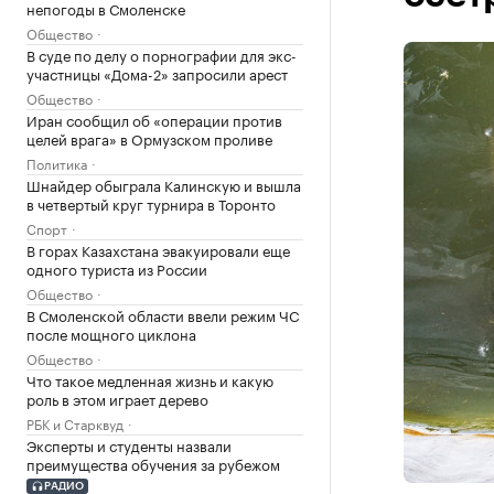
непогоды в Смоленске
Общество
В суде по делу о порнографии для экс-
участницы «Дома-2» запросили арест
Общество
Иран сообщил об «операции против
целей врага» в Ормузском проливе
Политика
Шнайдер обыграла Калинскую и вышла
в четвертый круг турнира в Торонто
Спорт
В горах Казахстана эвакуировали еще
одного туриста из России
Общество
В Смоленской области ввели режим ЧС
после мощного циклона
Общество
Что такое медленная жизнь и какую
роль в этом играет дерево
РБК и Старквуд
Эксперты и студенты назвали
преимущества обучения за рубежом
РАДИО