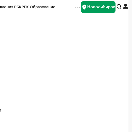
Новосибирск
вления РБК
РБК Образование
редитные рейтинги
Франшизы
Газета
ок наличной валюты
е