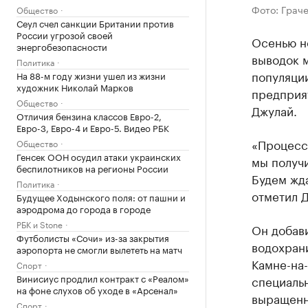
Фото: Граче
Общество
Сеул счел санкции Британии против
России угрозой своей
Осенью н
энергобезопасности
выводок м
Политика
популяци
На 88-м году жизни ушел из жизни
художник Николай Марков
предприя
Общество
Джулай.
Отличия бензина классов Евро-2,
Евро-3, Евро-4 и Евро-5. Видео РБК
«Процесс 
Общество
Генсек ООН осудил атаки украинских
мы получи
беспилотников на регионы России
Будем жда
Политика
отметил 
Будущее Ходынского поля: от пашни и
аэродрома до города в городе
РБК и Stone
Он добави
Футболисты «Сочи» из-за закрытия
водохран
аэропорта не смогли вылететь на матч
Камне-на-
Спорт
Винисиус продлил контракт с «Реалом»
специаль
на фоне слухов об уходе в «Арсенал»
выращенн
Спорт