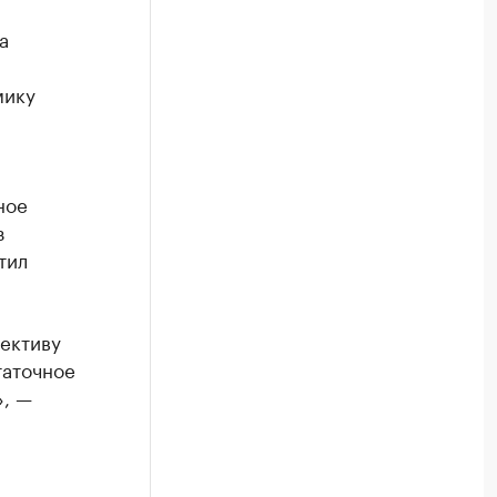
а
мику
ное
з
тил
ективу
таточное
», —