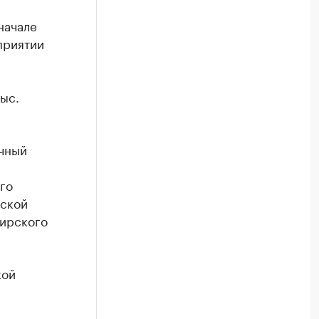
начале
приятии
и
ыс.
учный
го
рской
бирского
кой