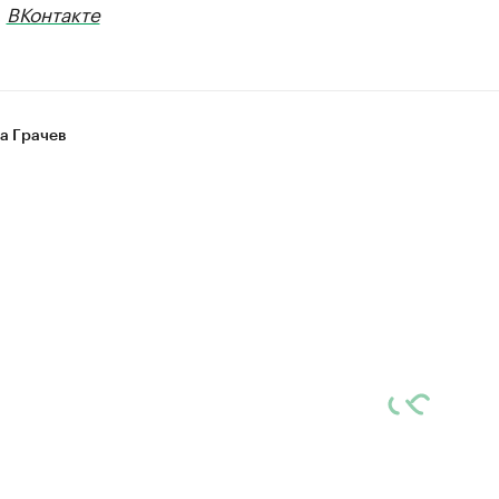
,
ВКонтакте
а Грачев