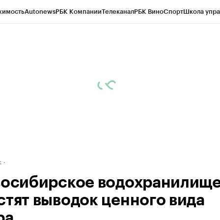
жимость
Autonews
РБК Компании
Телеканал
РБК Вино
Спорт
Школа упра
д
Стиль
Крипто
РБК Бизнес-среда
Дискуссионный клуб
Исследования
К
рагентов
Политика
Экономика
Бизнес
Технологии и медиа
Финансы
Рын
к
восибирское водохранилищ
стят выводок ценного вида
ра