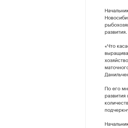
Начальни
Новосиби
рыбохозя
развития.
«Что каса
выращиват
хозяйство
маточног
Данильче
По его м
развития 
количеств
подчеркн
Начальни