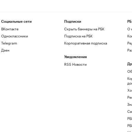
Социальные сети
Подписки
РБ
ВКонтакте
Скрыть баннеры на РБК
О 
Одноклассники
Подписка на РБК
Ко
Telegram
Корпоративная подписка
Ре
Дзен
Ра
Уведомления
RSS Новости
Др
Об
Ко
до
Хо
Ре
Зн
Са
РБ
РБ