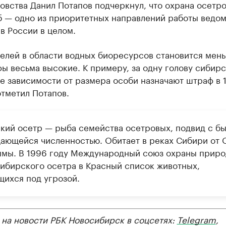
овства Данил Потапов подчеркнул, что охрана осетр
б — одно из приоритетных направлений работы ведом
в России в целом.
елей в области водных биоресурсов становится мень
ы весьма высокие. К примеру, за одну голову сибир
е зависимости от размера особи назначают штраф в 
отметил Потапов.
кий осетр — рыба семейства осетровых, подвид с б
ающейся численностью. Обитает в реках Сибири от 
ымы. В 1996 году Международный союз охраны прир
сибирского осетра в Красный список животных,
щихся под угрозой.
 на новости РБК Новосибирск в соцсетях:
Telegram
,