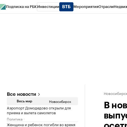
Подписка на РБК
Инвестиции
Мероприятия
Отрасли
Недви
РБК Курсы
РБК Life
Тренды
Визионеры
Национальные проекты
Горо
Спецпроекты СПб
Конференции СПб
Спецпроекты
Проверка конт
Новосибирс
Все новости
Новосибирск
Весь мир
В но
Аэропорт Домодедово открыли для
приема и вылета самолетов
выпу
Политика
Женщина и ребенок погибли во время
осет