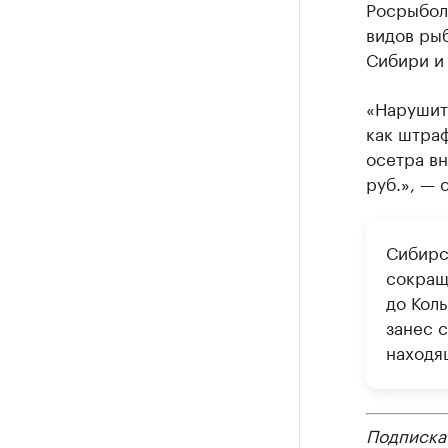
Росрыбол
видов ры
Сибири и 
«Нарушит
как штраф
осетра вн
руб.», — 
Сибирс
сокращ
до Кол
занес 
находя
Подписка