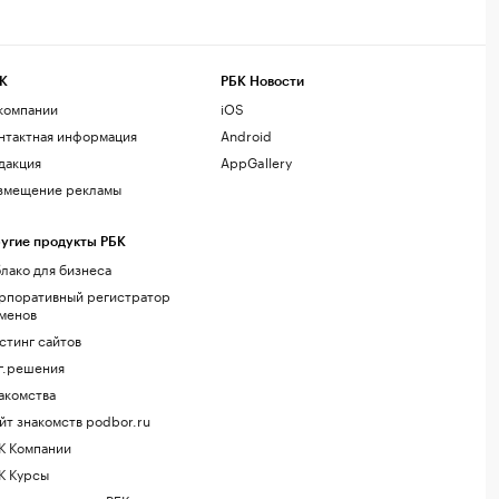
К
РБК Новости
компании
iOS
нтактная информация
Android
дакция
AppGallery
змещение рекламы
угие продукты РБК
лако для бизнеса
рпоративный регистратор
менов
стинг сайтов
г.решения
акомства
йт знакомств podbor.ru
К Компании
К Курсы