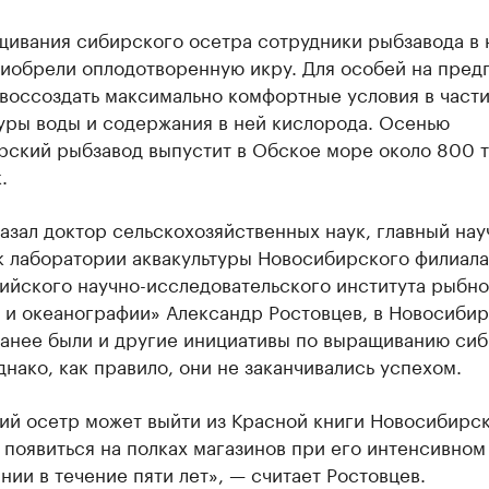
щивания сибирского осетра сотрудники рыбзавода в 
риобрели оплодотворенную икру. Для особей на пред
воссоздать максимально комфортные условия в част
уры воды и содержания в ней кислорода. Осенью
рский рыбзавод выпустит в Обское море около 800 т
.
азал доктор сельскохозяйственных наук, главный на
к лаборатории аквакультуры Новосибирского филиала
ийского научно-исследовательского института рыбно
а и океанографии» Александр Ростовцев, в Новосиби
ранее были и другие инициативы по выращиванию си
днако, как правило, они не заканчивались успехом.
ий осетр может выйти из Красной книги Новосибирс
 появиться на полках магазинов при его интенсивном
ии в течение пяти лет», — считает Ростовцев.