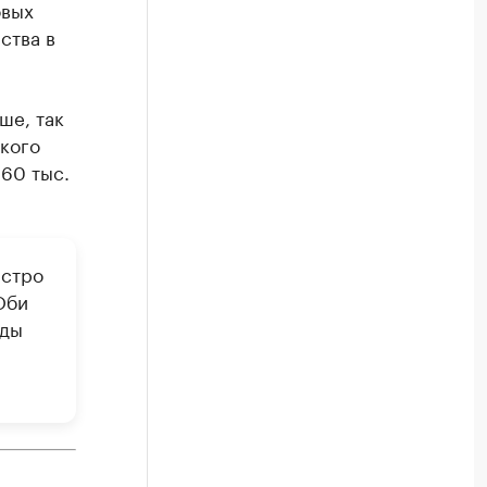
овых
ства в
ше, так
ского
160 тыс.
ыстро
Оби
оды