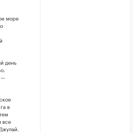
ое море
го
й
й день
о.
 —
бское
га в
тем
 все
Джулай.