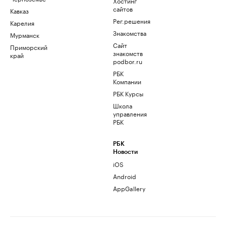
Хостинг
сайтов
Кавказ
Рег.решения
Карелия
Знакомства
Мурманск
Сайт
Приморский
знакомств
край
podbor.ru
РБК
Компании
РБК Курсы
Школа
управления
РБК
РБК
Новости
iOS
Android
AppGallery