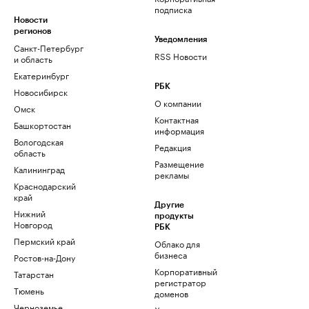
подписка
Новости
регионов
Уведомления
Санкт-Петербург
RSS Новости
и область
Екатеринбург
РБК
Новосибирск
О компании
Омск
Контактная
Башкортостан
информация
Вологодская
Редакция
область
Размещение
Калининград
рекламы
Краснодарский
край
Другие
Нижний
продукты
Новгород
РБК
Пермский край
Облако для
бизнеса
Ростов-на-Дону
Корпоративный
Татарстан
регистратор
Тюмень
доменов
Черноземье